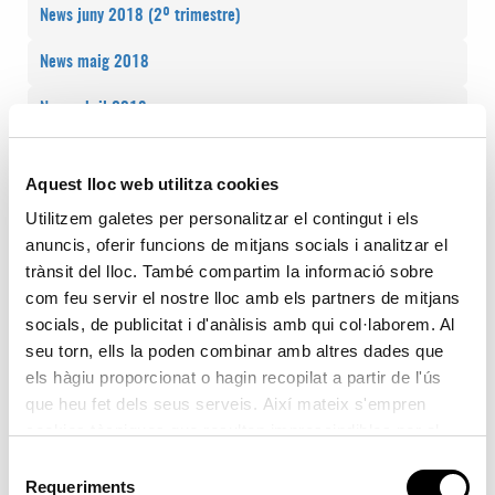
News juny 2018 (2º trimestre)
News maig 2018
News abril 2018
News març 2018
Aquest lloc web utilitza cookies
News febrer 2018
Utilitzem galetes per personalitzar el contingut i els
anuncis, oferir funcions de mitjans socials i analitzar el
News gener 2018
trànsit del lloc. També compartim la informació sobre
News desembre 2017
com feu servir el nostre lloc amb els partners de mitjans
socials, de publicitat i d'anàlisis amb qui col·laborem. Al
News novembre 2017
seu torn, ells la poden combinar amb altres dades que
els hàgiu proporcionat o hagin recopilat a partir de l'ús
News octubre 2017
que heu fet dels seus serveis. Així mateix s'empren
cookies tècniques que resulten imprescindibles per al
News setembre 2017
correcte funcionament de la pàgina i que són d'obligada
Selecció
News Juliol – Agost 2017
acceptació.
Requeriments
de