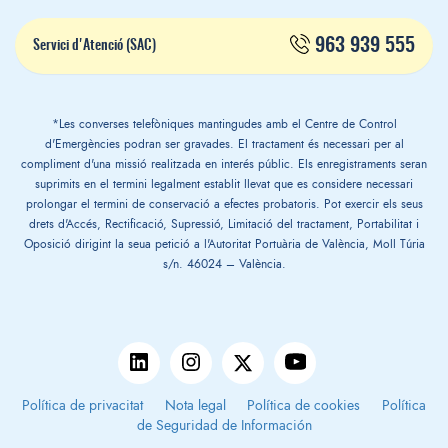
963 939 555
Servici d'Atenció (SAC)
*Les converses telefòniques mantingudes amb el Centre de Control
d'Emergències podran ser gravades. El tractament és necessari per al
compliment d'una missió realitzada en interés públic. Els enregistraments seran
suprimits en el termini legalment establit llevat que es considere necessari
prolongar el termini de conservació a efectes probatoris. Pot exercir els seus
drets d'Accés, Rectificació, Supressió, Limitació del tractament, Portabilitat i
Oposició dirigint la seua petició a l'Autoritat Portuària de València, Moll Túria
s/n. 46024 – València.
Política de privacitat
Nota legal
Política de cookies
Política
de Seguridad de Información