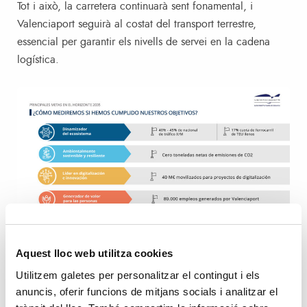
Tot i això, la carretera continuarà sent fonamental, i
Valenciaport seguirà al costat del transport terrestre,
essencial per garantir els nivells de servei en la cadena
logística.
Aquest lloc web utilitza cookies
S’estima que d’ací a una dècada, les terminals de l’APV
Utilitzem galetes per personalitzar el contingut i els
generaran 80.000 llocs de treball (ara en són 50.000) i
anuncis, oferir funcions de mitjans socials i analitzar el
s’hauran mobilitzat 40 milions d’euros en projectes de