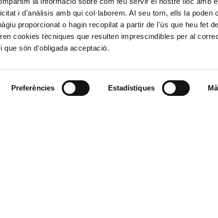
compartim la informació sobre com feu servir el nostre lloc amb e
Ministerio de Tr
icitat i d'anàlisis amb qui col·laborem. Al seu torn, ells la poden
Puertos del Esta
Derecho de acce
giu proporcionat o hagin recopilat a partir de l'ús que heu fet d
963 939 500
Canal Ético
ren cookies tècniques que resulten imprescindibles per al corre
Canal Externo AI
i que són d'obligada acceptació.
Asociación de Ju
900 859 573*
Preferències
Estadístiques
Mà
963 939 555
L'Autoritat Portuàr
Valenciaport, és l'org
l d'Emergències podran
estatal situats al lla
ssió realitzada en interés
València, Sagunt i G
stablit llevat que es
robatoris. Pot exercir els
, Portabilitat i Oposició
úria s/n. 46024 – València.