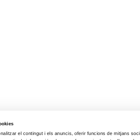
cookies
ALTRES ENLL
alitzar el contingut i els anuncis, oferir funcions de mitjans socia