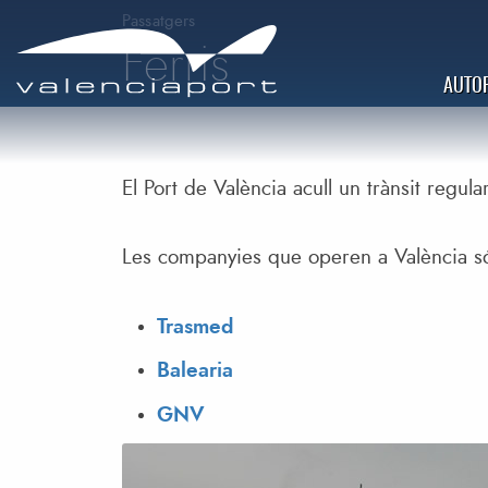
Passatgers
Ferris
AUTOR
El Port de València ​acull un trànsit regul
Les companyies que operen a València s
Trasmed
Balearia
GNV