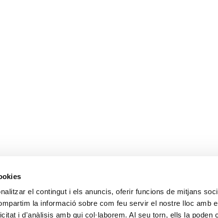
cookies
ALTRES ENLL
alitzar el contingut i els anuncis, oferir funcions de mitjans socia
compartim la informació sobre com feu servir el nostre lloc amb e
Ministerio de Tr
icitat i d'anàlisis amb qui col·laborem. Al seu torn, ells la poden
Puertos del Esta