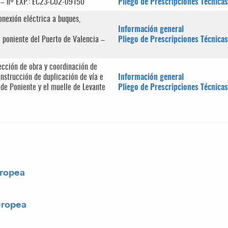
a – nº EXP.: EC23-C02-09150
Pliego de Prescripciones Técnicas
onexión eléctrica a buques,
Información general
e poniente del Puerto de Valencia –
Pliego de Prescripciones Técnicas
rección de obra y coordinación de
onstrucción de duplicación de vía e
Información general
e de Poniente y el muelle de Levante
Pliego de Prescripciones Técnicas
uropea
uropea