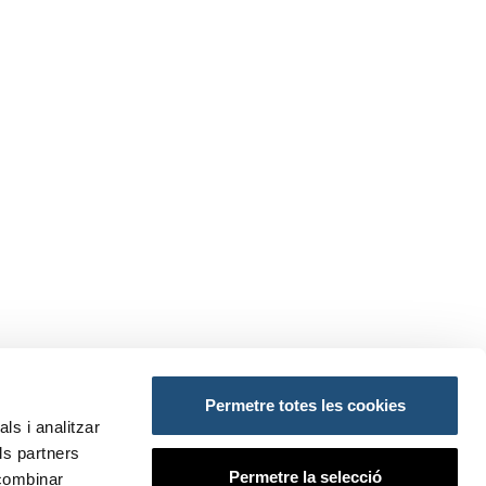
Permetre totes les cookies
AÇOS:
ls i analitzar
ls partners
ansportes y Movilidad Sostenible
Permetre la selecció
 combinar
do