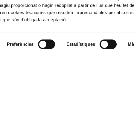
Derecho de acce
giu proporcionat o hagin recopilat a partir de l'ús que heu fet d
963 939 500
Canal Ético
ren cookies tècniques que resulten imprescindibles per al corre
Canal Externo AI
i que són d'obligada acceptació.
Asociación de Ju
900 859 573*
Preferències
Estadístiques
Mà
963 939 555
L'Autoritat Portuàr
Valenciaport, és l'org
l d'Emergències podran
estatal situats al lla
ssió realitzada en interés
València, Sagunt i G
stablit llevat que es
robatoris. Pot exercir els
, Portabilitat i Oposició
úria s/n. 46024 – València.