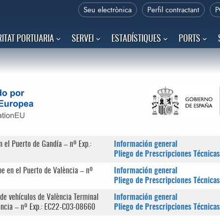
Seu electrònica
Perfil contractant
P
ITAT PORTUARIA
SERVEI
ESTADÍSTIQUES
PORTS
n el Puerto de Gandía – nº Exp.:
Información general
Pliego de Prescripciones Técnicas
ipe en el Puerto de València – nº
Información general
Pliego de Prescripciones Técnicas
o de vehículos de València Terminal
Información general
lència – nº Exp.: EC22-C03-08660
Pliego de Prescripciones Técnicas