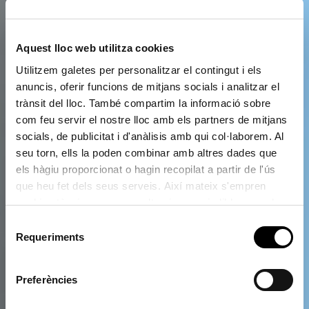
Aquest lloc web utilitza cookies
Utilitzem galetes per personalitzar el contingut i els
anuncis, oferir funcions de mitjans socials i analitzar el
trànsit del lloc. També compartim la informació sobre
com feu servir el nostre lloc amb els partners de mitjans
socials, de publicitat i d'anàlisis amb qui col·laborem. Al
seu torn, ells la poden combinar amb altres dades que
els hàgiu proporcionat o hagin recopilat a partir de l'ús
que heu fet dels seus serveis. Així mateix s'empren
cookies tècniques que resulten imprescindibles per al
correcte funcionament de la pàgina i que són d'obligada
Selecció
acceptació.
Requeriments
de
consentiment
Preferències