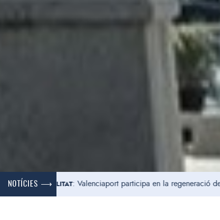
:
Valenciaport participa en la regeneració de la platja d
NOTÍCIES ⟶
ENIBILITAT