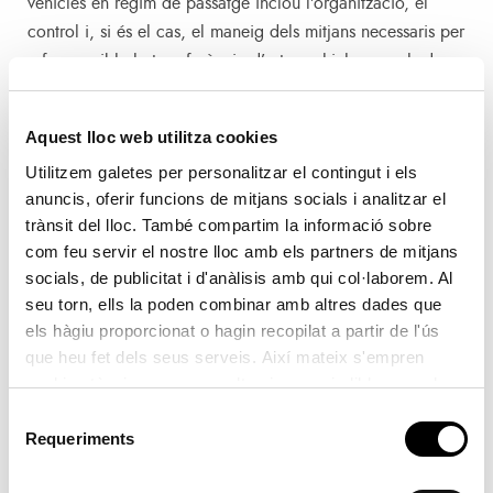
vehicles en règim de passatge inclou l’organització, el
control i, si és el cas, el maneig dels mitjans necessaris per
a fer possible la transferència d’estos vehicles, en els dos
sentits, entre el moll o la zona d’aparcament i el vaixell.
Aquest lloc web utilitza cookies
Baleària Eurolínies Marítimes
Utilitzem galetes per personalitzar el contingut i els
València Terminal Europa
anuncis, oferir funcions de mitjans socials i analitzar el
E.Erhardt y Compañía, S.A.
trànsit del lloc. També compartim la informació sobre
com feu servir el nostre lloc amb els partners de mitjans
Grandi Navi Veloci España, S.L.
socials, de publicitat i d'anàlisis amb qui col·laborem. Al
Trasmed GLE, S.L.
seu torn, ells la poden combinar amb altres dades que
els hàgiu proporcionat o hagin recopilat a partir de l'ús
f) Servei de recepció de rebutjos generats per
que heu fet dels seus serveis. Així mateix s'empren
vaixells regulats per l’annex I del Conveni MARPOL
cookies tècniques que resulten imprescindibles per al
73/78
: S’inclouen en este servici les activitats
correcte funcionament de la pàgina i que són d'obligada
Selecció
d’arreplegada de rebutjos generats pels vaixells, que estan
acceptació.
Requeriments
de
regulats per l’annex I del Conveni internacional per a
consentiment
previndre la contaminació ocasionada pels vaixells, firmat