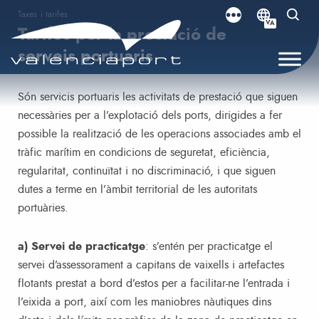
Taxes i tarifes​
VA
Tarifes per la prestació de
serveis portuaris
Són servicis portuaris les activitats de prestació que siguen
necessàries per a l’explotació dels ports, dirigides a fer
possible la realització de les operacions associades amb el
tràfic marítim en condicions de seguretat, eficiència,
regularitat, continuïtat i no discriminació, i que siguen
dutes a terme en l’àmbit territorial de les autoritats
portuàries.
a) Servei de practicatge
: s’entén per practicatge el
servei d’assessorament a capitans de vaixells i artefactes
flotants prestat a bord d’estos per a facilitar-ne l’entrada i
l’eixida a port, així com les maniobres nàutiques dins