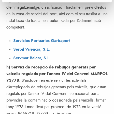
vigent (MARPOL 73/78) i, si és el cas,
d’emmagatzematge, classificació i tractament previ d’estos
en la zona de servici del port, així com el seu trasllat a una
instal-lació de tractament autoritzada per l’administració
competent.
Servicios Portuarios Garbaport
Seroil Valencia, S.L.
Servmar Balear, S.L.
h) Servici de recepció de rebutjos generats per
vaixells regulads per l’annex IV del Conveni MARPOL
73/78
: S’inclouen en este servici les activitats
d’arreplegada de rebutjos generats pels vaixells, que estan
regulats per l’annex IV del Conveni internacional per a
previndre la contaminació ocasionada pels vaixells, firmat
l’any 1973 i modificat pel protocol de 1978 en la versió
vigent (MARPOL 73/78) i, si és el cas,