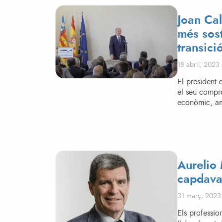
Joan Cal
més sost
transici
Posted on
18 abril, 2023
El president 
el seu compr
econòmic, amb
Aurelio 
capdavan
Posted on
31 març, 2023
Els professio