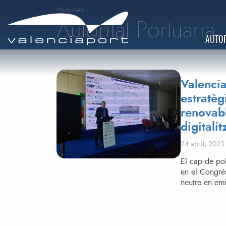
Notícies
Autoritat Portuaria
AUTOR
Valencia
estratèg
renovabl
digitalit
Posted on
24 abril, 2023
El cap de pol
en el Congrés
neutre en em