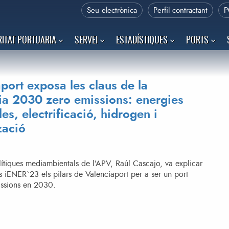
Seu electrònica
Perfil contractant
P
ITAT PORTUARIA
SERVEI
ESTADÍSTIQUES
PORTS
port exposa les claus de la
ia 2030 zero emissions: energies
es, electrificació, hidrogen i
zació
ítiques mediambientals de l’APV, Raúl Cascajo, va explicar
 iENER`23 els pilars de Valenciaport per a ser un port
issions en 2030.