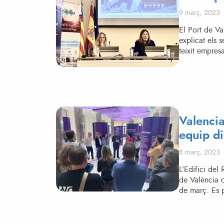
Posted on
9 març, 2023
El Port de Va
explicat els s
teixit empresa
Valencia
equip di
Posted on
8 març, 2023
L’Edifici del
de València c
de març. Es p