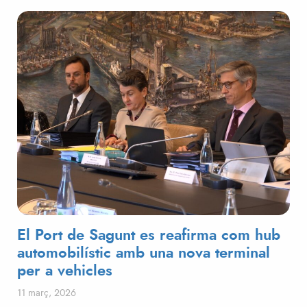
El Port de Sagunt es reafirma com hub
automobilístic amb una nova terminal
per a vehicles
Posted on
11 març, 2026