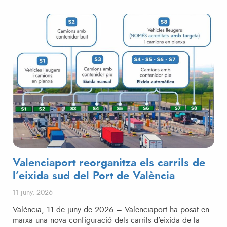
Valenciaport reorganitza els carrils de
l’eixida sud del Port de València
Posted on
11 juny, 2026
València, 11 de juny de 2026 – Valenciaport ha posat en
marxa una nova configuració dels carrils d’eixida de la