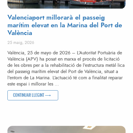
Valenciaport millorarà el passeig
marítim elevat en la Marina del Port de
València
Posted on
25 maig, 2026
València, 25 de mayo de 2026 – L’Autoritat Portuària de
València (APV) ha posat en marxa el procés de licitació
de les obres per a la rehabilitació de l’estructura metàl·lica
del passeig marítim elevat del Port de València, situat a
l’entorn de La Marina. L’actuació té com a finalitat reparar
este espai i millorar les …
“VALENCIAPORT MILLORARÀ EL PASSEIG MARÍTIM ELEVAT 
CONTINUAR LLEGINT