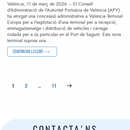
València, 11 de març de 2026 – El Consell
d’Administració de l’Autoritat Portuària de València (APV)
ha atorgat una concessió administrativa a Valencia Terminal
Europa per a l’explotació d’una terminal per a recepció,
emmagatzematge i distribució de vehicles i càrrega
rodada per a ús particular en el Port de Sagunt. Esta nova
terminal suposa una …
“EL PORT DE SAGUNT ES REAFIRMA COM HUB AUTOMOBILÍ
CONTINUAR LLEGINT
Posts pagination
Page
Page
Page
Next page
1
2
…
11