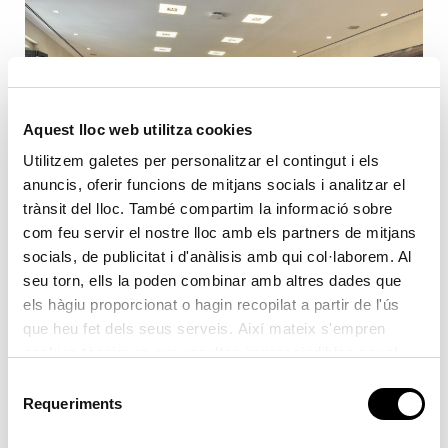
Aquest lloc web utilitza cookies
Utilitzem galetes per personalitzar el contingut i els
anuncis, oferir funcions de mitjans socials i analitzar el
trànsit del lloc. També compartim la informació sobre
com feu servir el nostre lloc amb els partners de mitjans
socials, de publicitat i d'anàlisis amb qui col·laborem. Al
seu torn, ells la poden combinar amb altres dades que
Valenciaport adjudica la concessió per
els hàgiu proporcionat o hagin recopilat a partir de l'ús
a una planta de combustibles
que heu fet dels seus serveis. Així mateix s'empren
cookies tècniques que resulten imprescindibles per al
renovables a Sagunt
correcte funcionament de la pàgina i que són d'obligada
Selecció
Posted on
20 maig, 2026
acceptació.
Requeriments
de
València, 20 de maig de 2026 – El Consell
consentiment
d’Administració de l’Autoritat Portuària de València (APV)