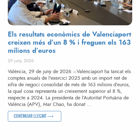
Els resultats econòmics de Valenciaport
creixen més d’un 8 % i freguen els 163
milions d’euros
Posted on
29 juny, 2026
València, 29 de juny de 2026 –Valenciaport ha tancat els
comptes anuals de l’exercici 2025 amb un import net de
xifra de negoci consolidat de més de 163 milions d’euros,
la qual cosa representa un creixement superior al 8 %,
respecte a 2024. La presidenta de l’Autoritat Portuària de
València (APV), Mar Chao, ha donat …
“ELS RESULTATS ECONÒMICS DE VALENCIAPORT CREIXEN 
CONTINUAR LLEGINT