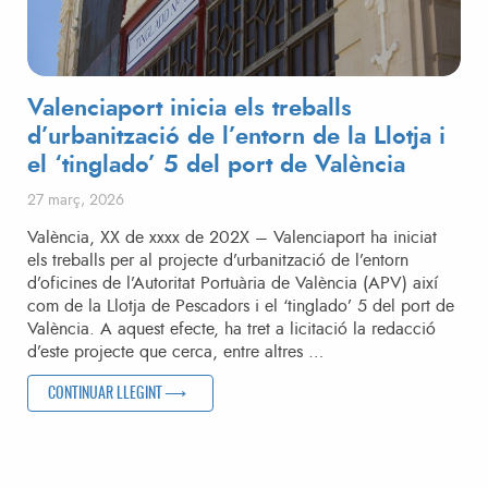
Valenciaport inicia els treballs
d’urbanització de l’entorn de la Llotja i
el ‘tinglado’ 5 del port de València
Posted on
27 març, 2026
València, XX de xxxx de 202X – Valenciaport ha iniciat
els treballs per al projecte d’urbanització de l’entorn
d’oficines de l’Autoritat Portuària de València (APV) així
com de la Llotja de Pescadors i el ‘tinglado’ 5 del port de
València. A aquest efecte, ha tret a licitació la redacció
d’este projecte que cerca, entre altres …
“VALENCIAPORT INICIA ELS TREBALLS D’URBANITZACIÓ DE 
CONTINUAR LLEGINT