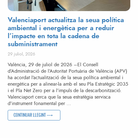
Valenciaport actualitza la seua política
ambiental i energètica per a reduir
l’impacte en tota la cadena de
subministrament
Posted on
29 juliol, 2026
València, 29 de juliol de 2026 –El Consell
d’Administració de l’Autoritat Portuària de València (APV)
ha acordat l’actualització de la seua política ambiental i
energètica per a alinear-la amb el seu Pla Estratègic 2035
i el Pla Net Zero per a l’impuls de la descarbonització.
Valenciaport cerca que la seua estratègia servisca
d’instrument fonamental per …
“VALENCIAPORT ACTUALITZA LA SEUA POLÍTICA AMBIENTA
CONTINUAR LLEGINT