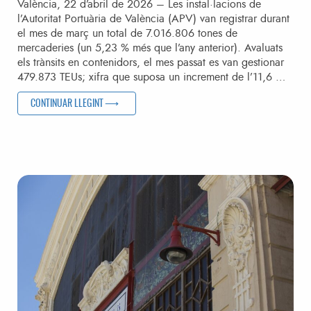
València, 22 d’abril de 2026 – Les instal·lacions de
l’Autoritat Portuària de València (APV) van registrar durant
el mes de març un total de 7.016.806 tones de
mercaderies (un 5,23 % més que l’any anterior). Avaluats
els trànsits en contenidors, el mes passat es van gestionar
479.873 TEUs; xifra que suposa un increment de l’11,6 …
“ELS TRÀNSITS DE VALENCIAPORT CREIXEN UN 11,6 % I 
CONTINUAR LLEGINT