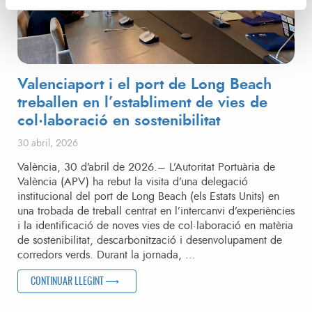
Valenciaport i el port de Long Beach
treballen en l’establiment de vies de
col·laboració en sostenibilitat
Posted on
30 abril, 2026
València, 30 d’abril de 2026.– L’Autoritat Portuària de
València (APV) ha rebut la visita d’una delegació
institucional del port de Long Beach (els Estats Units) en
una trobada de treball centrat en l’intercanvi d’experiències
i la identificació de noves vies de col·laboració en matèria
de sostenibilitat, descarbonització i desenvolupament de
corredors verds. Durant la jornada, …
“VALENCIAPORT I EL PORT DE LONG BEACH TREBALLEN EN 
CONTINUAR LLEGINT