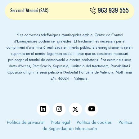
963 939 555
Servici d'Atenció (SAC)
*Les converses telefòniques mantingudes amb el Centre de Control
d'Emergències podran ser gravades. El tractament és necessari per al
compliment d'una missió realitzada en interés públic. Els enregistraments seran
suprimits en el termini legalment establit llevat que es considere necessari
prolongar el termini de conservació a efectes probatoris. Pot exercir els seus
drets d'Accés, Rectificació, Supressió, Limitació del tractament, Portabilitat i
Oposició dirigint la seua petició a l'Autoritat Portuària de València, Moll Túria
s/n. 46024 – València.
Política de privacitat
Nota legal
Política de cookies
Política
de Seguridad de Información