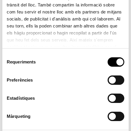
les baranes, així com la il·luminació.
trànsit del lloc. També compartim la informació sobre
com feu servir el nostre lloc amb els partners de mitjans
Conservació amb criteris ambientals
La licitació
socials, de publicitat i d'anàlisis amb qui col·laborem. Al
incorpora a més, condicions especials d’execució de
seu torn, ells la poden combinar amb altres dades que
els hàgiu proporcionat o hagin recopilat a partir de l'ús
caràcter ambiental. Amb l’objectiu de fomentar l’ús
que heu fet dels seus serveis. Així mateix s'empren
d’energies renovables, s’evitarà l’ús de generadors elèctrics
cookies tècniques que resulten imprescindibles per al
i compressors accionats per motors tèrmics. Així mateix,
correcte funcionament de la pàgina i que són d'obligada
Selecció
els materials susceptibles de reutilització hauran de
acceptació.
Requeriments
de
gestionar-se a través d’un gestor autoritzat.
consentiment
Preferències
Estadístiques
Màrqueting
Post navigation
Previous Post
Next Post
Previous
Next