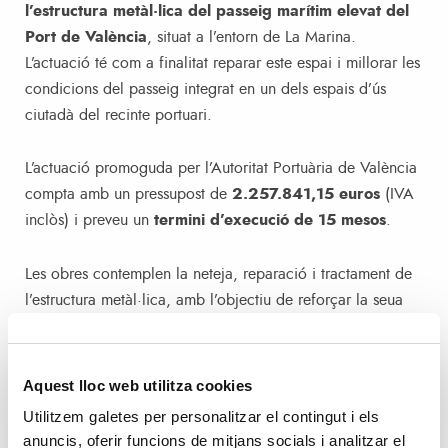
l’estructura metàl·lica del passeig marítim elevat del
Port de València
, situat a l’entorn de La Marina.
L’actuació té com a finalitat reparar este espai i millorar les
condicions del passeig integrat en un dels espais d’ús
ciutadà del recinte portuari.
L’actuació promoguda per l’Autoritat Portuària de València
compta amb un pressupost de
2.257.841,15 euros
(IVA
inclòs) i preveu un
termini d’execució de 15 mesos
.
Les obres contemplen la neteja, reparació i tractament de
l’estructura metàl·lica, amb l’objectiu de reforçar la seua
conservació. Així mateix, es repararan els bancs i la
pèrgola situada al final del passeig pròxims a la bocana
d’accés al port. També es milloraran i reforçaran els
Aquest lloc web utilitza cookies
elements vinculats a la seguretat i funcionalitat del
Utilitzem galetes per personalitzar el contingut i els
recorregut per als vianants millorant les escales d’accés i
anuncis, oferir funcions de mitjans socials i analitzar el