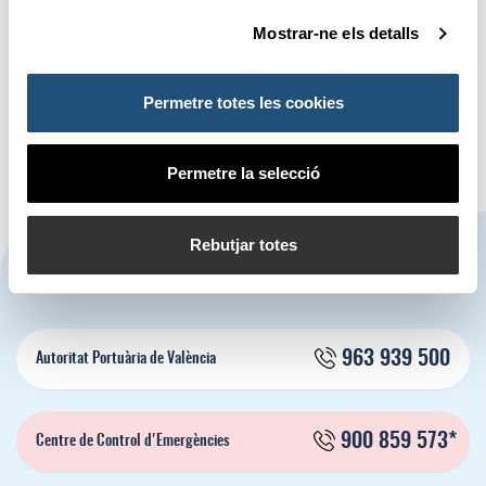
Valenciaport adjudica la
El Port de Ningbo
Mostrar-ne els detalls
concessió per a una planta de
i Valenciaport impulsen el
combustibles renovables a
corredor verd Ningbo-València
Sagunt
Permetre totes les cookies
Permetre la selecció
Rebutjar totes
CONTACTA'NS
963 939 500
Autoritat Portuària de València
900 859 573*
Centre de Control d'Emergències