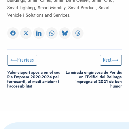
Buildings, Smart Cities, Smart Data Center, Smart Grid,
Smart Lighting, Smart Mobility, Smart Product, Smart
Vehicle i Solutions and Services.
Post navigation
Previous Post
Next Post
Previous
Next
Valenciaport aposta en el seu
La mirada enginyosa de Peridis
Pla Empresa 2020-2024 pel
en l’Edifici del Rellotge
ferrocarril, el medi ambient i
impregna el 2021 de bon
l’accessibilitat
humor