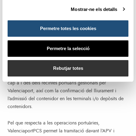
duana i seguiment de la mercaderia, etc. En concret, en el
Mostrar-ne els detalls
cas del transport marítim, la plataforma ofereix una única
font d’informació amb les eixides i arribades des d’i cap
als ports de Valenciaport de les principals navilieres del
Permetre totes les cookies
món, la reserva d’espai per als contenidors a les empreses
transitàries i carregadors i realitzar de manera automàtica
Permetre la selecció
les instruccions d’embarque. En el cas del transport
terrestre, ValenciaportPCS permet als agents involucrats la
generació i gestió de les ordres de transport, admítases i
Rebutjar totes
entrégueses necessaris per a la realització d’este transport
cap a i des dels recintes portuaris gestionats per
Valenciaport, així com la confirmació del lliurament i
l’admissió del contenidor en les terminals i/o depòsits de
contenidors.
Pel que respecta a les operacions portuàries,
ValenciaportPCS permet la tramitació davant l’APV i