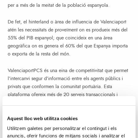
per a més de la meitat de la població espanyola.
De fet, el hinterland o àrea de influencia de Valenciaport
atén les necessitats de proveïment on es produeix més del
55% del PIB espanyol; que coincideix en una àrea
geogràfica on es genera el 60% del que Espanya importa
o exporta de la resta del món.
ValenciaportPCS és una eina de competitivitat que permet
l’intercanvi segur d’informació entre els agents públics i
privats que conformen la comunitat portuària. Esta
plataforma ofereix més de 20 serveis transaccionals i
informatius, automatitzant els processos portuaris i logístics
a través d’un sol enviament de les dades i connectant les
Aquest lloc web utilitza cookies
cadenes de transport i logística. Esta eina creada per
l’APV possibilita major eficiència en les transaccions,
Utilitzem galetes per personalitzar el contingut i els
optimització de recursos, automatització dels processos i
anuncis, oferir funcions de mitjans socials i analitzar el