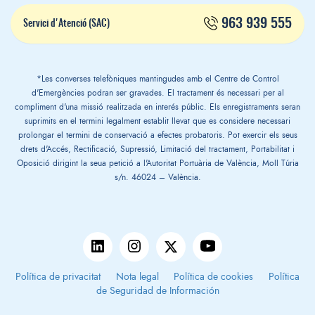
963 939 555
Servici d'Atenció (SAC)
*Les converses telefòniques mantingudes amb el Centre de Control
d'Emergències podran ser gravades. El tractament és necessari per al
compliment d'una missió realitzada en interés públic. Els enregistraments seran
suprimits en el termini legalment establit llevat que es considere necessari
prolongar el termini de conservació a efectes probatoris. Pot exercir els seus
drets d'Accés, Rectificació, Supressió, Limitació del tractament, Portabilitat i
Oposició dirigint la seua petició a l'Autoritat Portuària de València, Moll Túria
s/n. 46024 – València.
Política de privacitat
Nota legal
Política de cookies
Política
de Seguridad de Información