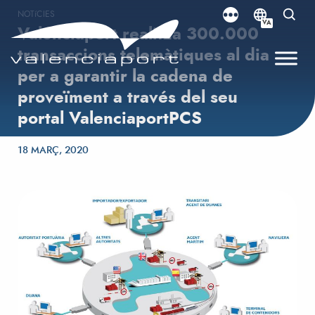
NOTíCIES
VA
Valenciaport realitza 300.000
transaccions telemàtiques al dia
per a garantir la cadena de
proveïment a través del seu
portal ValenciaportPCS
Posted on
18 MARÇ, 2020