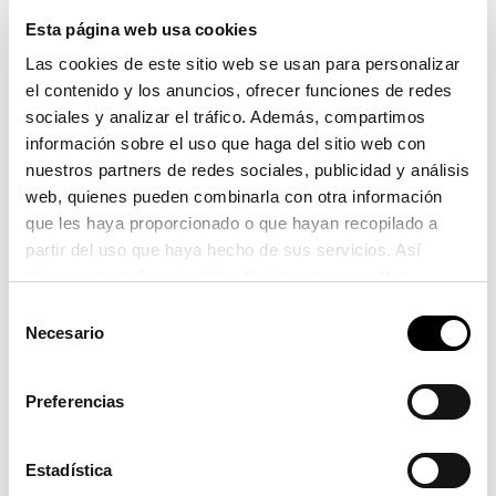
elementos vinculados a la seguridad y funcionalidad del
Esta página web usa cookies
recorrido peatonal mejorando las escaleras de acceso y
Las cookies de este sitio web se usan para personalizar
las barandillas, así como la iluminación.
el contenido y los anuncios, ofrecer funciones de redes
sociales y analizar el tráfico. Además, compartimos
Conservación con criterios ambientales
La licitación
información sobre el uso que haga del sitio web con
incorpora además, condiciones especiales de ejecución
nuestros partners de redes sociales, publicidad y análisis
de carácter ambiental. Con el objetivo de fomentar el uso
web, quienes pueden combinarla con otra información
de energías renovables, se evitará el empleo de
que les haya proporcionado o que hayan recopilado a
generadores eléctricos y compresores accionados por
partir del uso que haya hecho de sus servicios. Así
motores térmicos. Asimismo, los materiales susceptibles de
mismo se emplean cookies técnicas que resultan
reutilización deberán gestionarse a través de un gestor
imprescindibles para el correcto funcionamiento de la
Selección
autorizado.
página y que son de obligada aceptación.
Necesario
de
consentimiento
Preferencias
Estadística