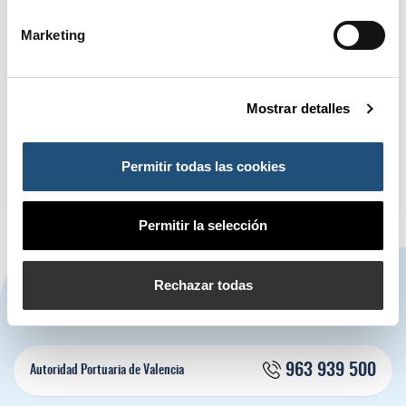
Marketing
Navegación de entradas
Entrada anterior:
Siguiente entrada
Anterior
Siguiente
Valenciaport adjudica la
El Puerto de Ningbo
concesión para una planta de
y Valenciaport impulsan el
Mostrar detalles
combustibles renovables en
corredor verde Ningbo-
Sagunto
Valencia
Permitir todas las cookies
Permitir la selección
CONTÁCTANOS
Rechazar todas
963 939 500
Autoridad Portuaria de Valencia