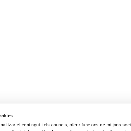
cookies
ALTRES ENLL
alitzar el contingut i els anuncis, oferir funcions de mitjans socia