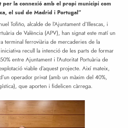
nt per la connexió amb el propi municipi com
xa, el sud de Madrid i Portugal”
nuel Tofiño, alcalde de l’Ajuntament d’Illescas, i
ortuària de València (APV), han signat este matí un
a terminal ferroviària de mercaderies de la
niciativa recull la intenció de les parts de formar
 50% entre Ajuntament i l’Autoritat Portuària de
xplotació viable d’aquest projecte. Així mateix,
ió d’un operador privat (amb un màxim del 40%,
stica), que aporten i fidelicen càrrega.