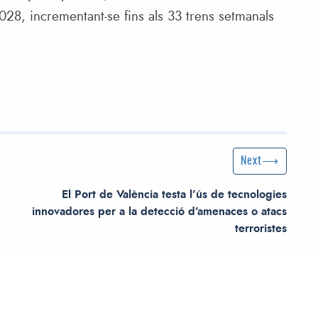
028, incrementant-se fins als 33 trens setmanals
Next Post
Next
El Port de València testa l’ús de tecnologies
innovadores per a la detecció d’amenaces o atacs
terroristes