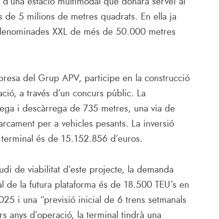
ó d’una estació multimodal que donarà servei al
s de 5 milions de metres quadrats. En ella ja
es denominades XXL de més de 50.000 metres
presa del Grup APV, participe en la construcció
tació, a través d’un concurs públic. La
rrega i descàrrega de 735 metres, una via de
rcament per a vehicles pesants. La inversió
a terminal és de 15.152.856 d’euros.
tudi de viabilitat d’este projecte, la demanda
al de la futura plataforma és de 18.500 TEU´s en
025 i una “previsió inicial de 6 trens setmanals
s anys d’operació, la terminal tindrà una