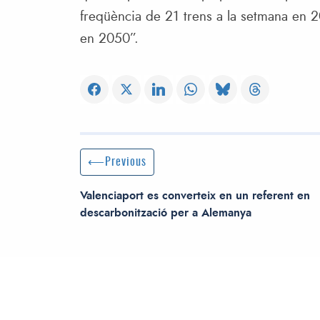
freqüència de 21 trens a la setmana en 2
en 2050”.
Post navigation
Previous Post
Previous
Valenciaport es converteix en un referent en
descarbonització per a Alemanya