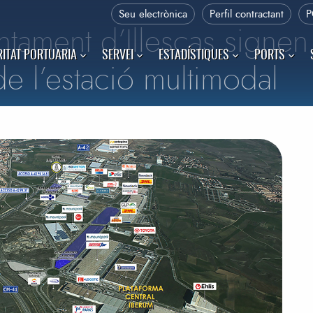
Seu electrònica
Perfil contractant
P
untament d’Illescas signen
ITAT PORTUARIA
SERVEI
ESTADÍSTIQUES
PORTS
e l’estació multimodal