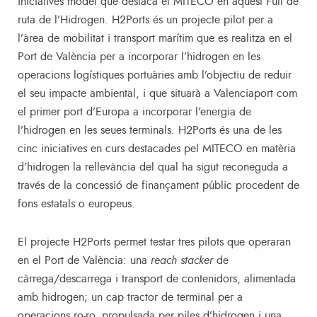
iniciatives model que destaca el MITECO en aquest Full de
ruta de l’Hidrogen. H2Ports és un projecte pilot per a
l’àrea de mobilitat i transport marítim que es realitza en el
Port de València per a incorporar l’hidrogen en les
operacions logístiques portuàries amb l’objectiu de reduir
el seu impacte ambiental, i que situarà a Valenciaport com
el primer port d’Europa a incorporar l’energia de
l’hidrogen en les seues terminals. H2Ports és una de les
cinc iniciatives en curs destacades pel MITECO en matèria
d’hidrogen la rellevància del qual ha sigut reconeguda a
través de la concessió de finançament públic procedent de
fons estatals o europeus.
El projecte H2Ports permet testar tres pilots que operaran
en el Port de València: una
reach stacker
de
càrrega/descarrega i transport de contenidors, alimentada
amb hidrogen; un cap tractor de terminal per a
operacions ro-ro, propulsada per piles d’hidrogen i una