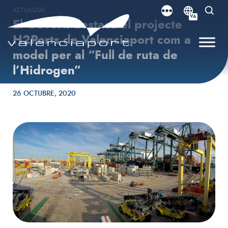
ACTUALITAT
VA
El Govern destaca el projecte
H2Ports de Valenciaport com a
model per al “Full de ruta de
l’Hidrogen”
Posted on
26 OCTUBRE, 2020