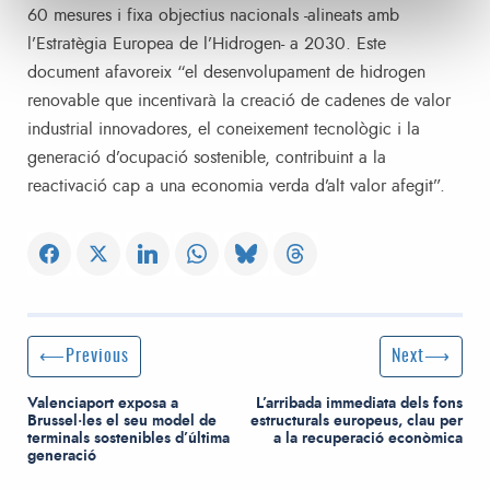
60 mesures i fixa objectius nacionals -alineats amb
l’Estratègia Europea de l’Hidrogen- a 2030. Este
document afavoreix “el desenvolupament de hidrogen
renovable que incentivarà la creació de cadenes de valor
industrial innovadores, el coneixement tecnològic i la
generació d’ocupació sostenible, contribuint a la
reactivació cap a una economia verda d’alt valor afegit”.
Post navigation
Previous Post
Next Post
Previous
Next
Valenciaport exposa a
L’arribada immediata dels fons
Brussel·les el seu model de
estructurals europeus, clau per
terminals sostenibles d’última
a la recuperació econòmica
generació