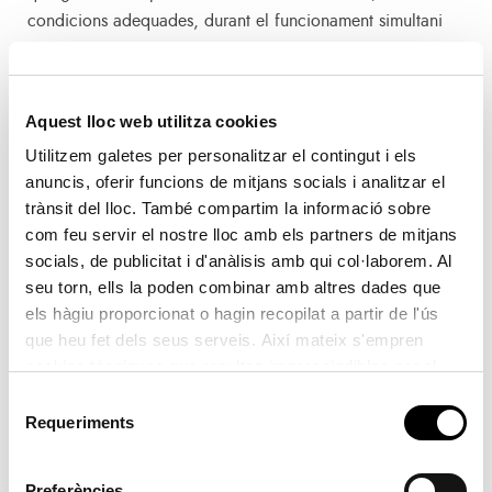
condicions adequades, durant el funcionament simultani
dels altres dos pilots que es testaran al llarg del projecte:
una Reach Stacker, per a MSC Terminal València, i un cap
tractor 4×4 de terminal, a València Terminal Europa del
Aquest lloc web utilitza cookies
Grup Grimaldi, totes dues propulsades per piles de
Utilitzem galetes per personalitzar el contingut i els
combustible.
anuncis, oferir funcions de mitjans socials i analitzar el
trànsit del lloc. També compartim la informació sobre
La iniciativa, que compta amb una inversió total de 4
com feu servir el nostre lloc amb els partners de mitjans
milions d’euros i és finançat pel programa
socials, de publicitat i d'anàlisis amb qui col·laborem. Al
Fuel Cell and Hydrogen Joint Undertaking (FCH DJ.),
seu torn, ells la poden combinar amb altres dades que
provarà i validarà les tecnologies d’hidrogen sobre
els hàgiu proporcionat o hagin recopilat a partir de l'ús
maquinària portuària amb l’objectiu de comptar amb
que heu fet dels seus serveis. Així mateix s'empren
solucions aplicables i reals sense afectar el rendiment i
cookies tècniques que resulten imprescindibles per al
correcte funcionament de la pàgina i que són d'obligada
seguretat de les operacions portuàries i produint zero
Selecció
acceptació.
Requeriments
emissions locals. H2Ports ha sigut reconegut
de
internacionalment amb el premi
consentiment
GREEN4SEA Port Award 2019 en matèria mig ambiental.
Preferències