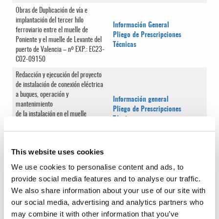
Obras de Duplicación de vía e
implantación del tercer hilo
Información General
ferroviario entre el muelle de
Pliego de Prescripciones
Poniente y el muelle de Levante del
Técnicas
puerto de Valencia – nº EXP.: EC23-
C02-09150
Redacción y ejecución del proyecto
de instalación de conexión eléctrica
a buques, operación y
Información general
mantenimiento
Pliego de Prescripciones
de la instalación en el muelle
Técnicas
transversales y muelle de poniente
del Puerto de Valencia – nº EXP.:
EC24-C03-00820
This website uses cookies
Contratación del servicio de
We use cookies to personalise content and ads, to
asistencia técnica a la dirección de
provide social media features and to analyse our traffic.
obra y coordinación de seguridad y
salud, en el control de la ejecución
We also share information about your use of our site with
Información general
de la construcción de duplicación de
our social media, advertising and analytics partners who
Pliego de Prescripciones
vía e implantación del tercer hilo
may combine it with other information that you’ve
Técnicas
ferroviario entre el muelle de