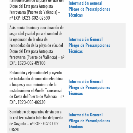
Remodelación de la playa de vías del
Información general
Dique del Este para Autopista
Pliego de Prescripciones
Ferroviaria (Puerto de València) –
Técnicas
nº EXP.: EC23-C02-02590
Asistencia técnica y coordinación de
seguridad y salud para el control de
la ejecución de la obra de
Información General
remodelación de la playa de vías del
Pliego de Prescripciones
Dique del Este para Autopista
Técnicas
ferroviaria (Puerto de València) – nº
EXP.: EC23-C02-05160
Redacción y ejecución del proyecto
de instalación de conexión eléctrica
Información General
a buques y mantenimiento de la
Pliego de Prescripciones
instalación en el Muelle Transversal
Técnicas
de Costa del Puerto de Valencia – nº
EXP.: EC23-C03-06930
Suministro de aparatos de vía para
Información General
la red ferroviaria interior del puerto
Pliego de Prescripciones
de Sagunto – nº EXP.: EC23-C02-
Técnicas
07520