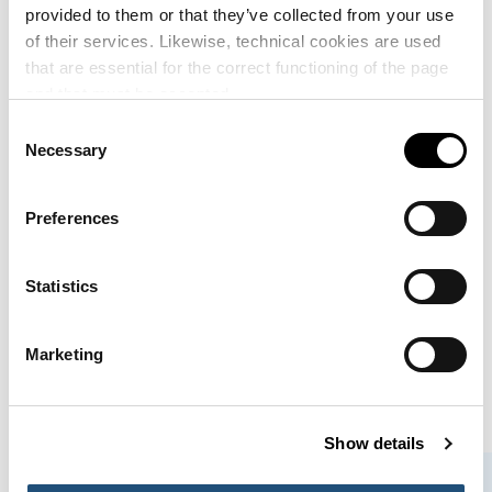
provided to them or that they’ve collected from your use
Poniente y el muelle de Levante del
of their services. Likewise, technical cookies are used
Puerto de València – nº EXP.: EC24-
C02-02220
that are essential for the correct functioning of the page
and that must be accepted.
Consent
Enlaces de interés:
Necessary
Selection
Prioridades 2019-2024 – Comisión Europea
Preferences
Prioridades 2024-2029 – Comisión Europea
Statistics
Marketing
NOTICIAS RELACIONADAS
Show details