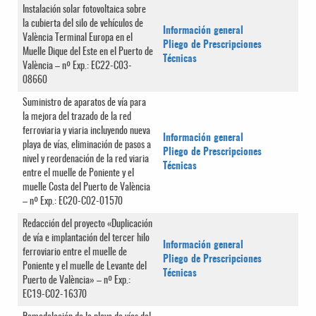
Instalación solar fotovoltaica sobre
la cubierta del silo de vehículos de
Información general
València Terminal Europa en el
Pliego de Prescripciones
Muelle Dique del Este en el Puerto de
Técnicas
València – nº Exp.: EC22-C03-
08660
Suministro de aparatos de vía para
la mejora del trazado de la red
ferroviaria y viaria incluyendo nueva
Información general
playa de vías, eliminación de pasos a
Pliego de Prescripciones
nivel y reordenación de la red viaria
Técnicas
entre el muelle de Poniente y el
muelle Costa del Puerto de València
– nº Exp.: EC20-C02-01570
Redacción del proyecto «Duplicación
de vía e implantación del tercer hilo
Información general
ferroviario entre el muelle de
Pliego de Prescripciones
Poniente y el muelle de Levante del
Técnicas
Puerto de València» – nº Exp.:
EC19-C02-16370