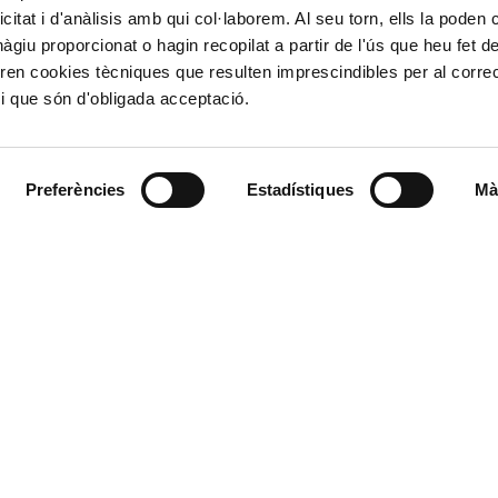
icitat i d'anàlisis amb qui col·laborem. Al seu torn, ells la poden
Puertos del Esta
Derecho de acce
giu proporcionat o hagin recopilat a partir de l'ús que heu fet d
963 939 500
Canal Ético
ren cookies tècniques que resulten imprescindibles per al corre
Canal Externo AI
i que són d'obligada acceptació.
Asociación de Ju
900 859 573*
Preferències
Estadístiques
Mà
963 939 555
L'Autoritat Portuàr
Valenciaport, és l'org
l d'Emergències podran
estatal situats al lla
ssió realitzada en interés
València, Sagunt i G
stablit llevat que es
robatoris. Pot exercir els
, Portabilitat i Oposició
úria s/n. 46024 – València.