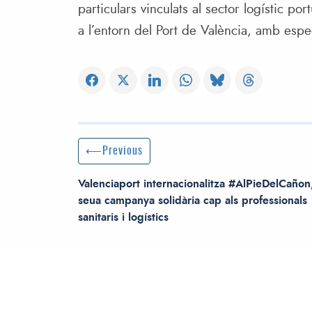
particulars vinculats al sector logístic po
a l’entorn del Port de València, amb espec
Post navigation
Previous Post
Previous
Valenciaport internacionalitza #AlPieDelCañon,
seua campanya solidària cap als professionals
sanitaris i logístics