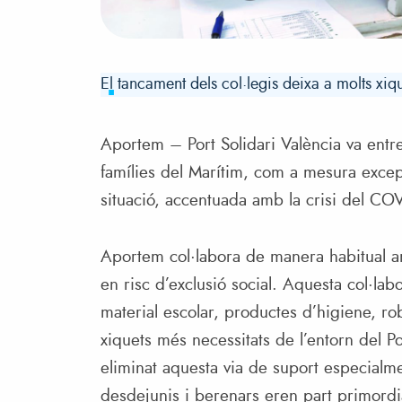
El tancament dels col·legis deixa a molts xiq
Aportem – Port Solidari València va entr
famílies del Marítim, com a mesura excepc
situació, accentuada amb la crisi del CO
Aportem col·labora de manera habitual a
en risc d’exclusió social. Aquesta col·lab
material escolar, productes d’higiene, ro
xiquets més necessitats de l’entorn del Po
eliminat aquesta via de suport especialme
desdejunis i berenars eren part primordia