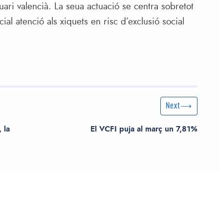
rtuari valencià. La seua actuació se centra sobretot
ial atenció als xiquets en risc d’exclusió social
Next Post
Next
 la
El VCFI puja al març un 7,81%