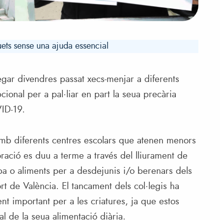
uets sense una ajuda essencial
egar divendres passat xecs-menjar a diferents
ional per a pal·liar en part la seua precària
VID-19.
mb diferents centres escolars que atenen menors
oració es duu a terme a través del lliurament de
ba o aliments per a desdejunis i/o berenars dels
rt de València. El tancament dels col·legis ha
nt important per a les criatures, ja que estos
l de la seua alimentació diària.