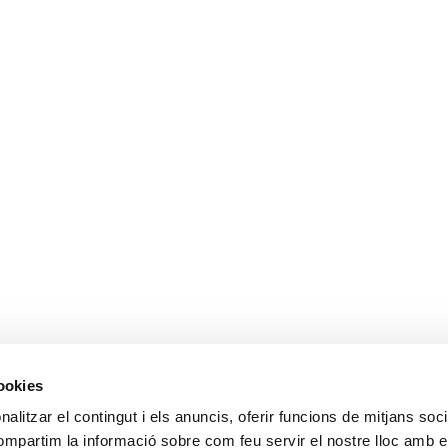
cookies
ALTRES ENLL
alitzar el contingut i els anuncis, oferir funcions de mitjans socia
compartim la informació sobre com feu servir el nostre lloc amb e
Ministerio de Tr