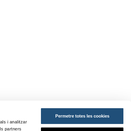
Permetre totes les cookies
AÇOS:
ls i analitzar
ls partners
ansportes y Movilidad Sostenible