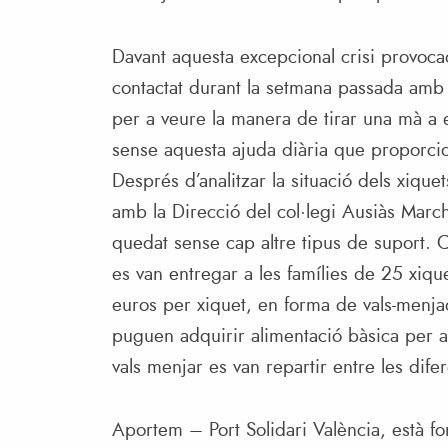
Davant aquesta excepcional crisi provoc
contactat durant la setmana passada amb d
per a veure la manera de tirar una mà a e
sense aquesta ajuda diària que proporcio
Després d’analitzar la situació dels xiqu
amb la Direcció del col·legi Ausiàs March
quedat sense cap altre tipus de suport. C
es van entregar a les famílies de 25 xi
euros per xiquet, en forma de vals-menja
puguen adquirir alimentació bàsica per a
vals menjar es van repartir entre les difer
Aportem – Port Solidari València, està fo