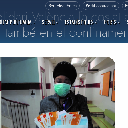
Seu electrònica
Perfil contractant
P
idari València fa costat a
ITAT PORTUARIA
SERVEI
ESTADÍSTIQUES
PORTS
m també en el confinamen