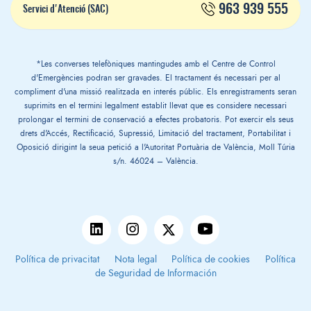
963 939 555
Servici d'Atenció (SAC)
*Les converses telefòniques mantingudes amb el Centre de Control
d'Emergències podran ser gravades. El tractament és necessari per al
compliment d'una missió realitzada en interés públic. Els enregistraments seran
suprimits en el termini legalment establit llevat que es considere necessari
prolongar el termini de conservació a efectes probatoris. Pot exercir els seus
drets d'Accés, Rectificació, Supressió, Limitació del tractament, Portabilitat i
Oposició dirigint la seua petició a l'Autoritat Portuària de València, Moll Túria
s/n. 46024 – València.
Política de privacitat
Nota legal
Política de cookies
Política
de Seguridad de Información