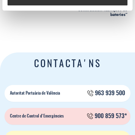
la mobilitat marítima del
manager de EUROBAT: “Si no
Mediterrani
hi ha connexions per mar no es
construeixen fàbriques de
bateries”
CONTACTA'NS
963 939 500
Autoritat Portuària de València
900 859 573*
Centre de Control d'Emergències