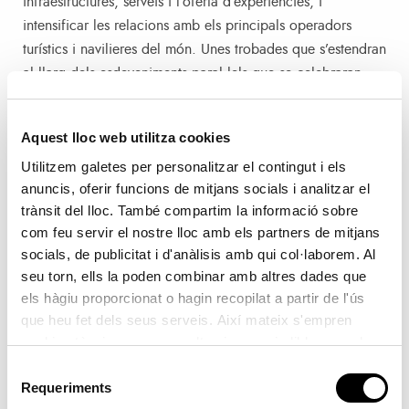
infraestructures, serveis i l’oferta d’experiències, i
intensificar les relacions amb els principals operadors
turístics i navilieres del món. Unes trobades que s’estendran
al llarg dels esdeveniments paral·lels que se celebraran
eixa setmana com l’acció que organitza l’Associació
Mundial de Navilieres de Creuers del Món (CLIA).
Aquest lloc web utilitza cookies
Utilitzem galetes per personalitzar el contingut i els
El Port de València és un recinte multinaviliera i mitjà en el
anuncis, oferir funcions de mitjans socials i analitzar el
sector de creuers que s’ha posicionat com una plaça per a
trànsit del lloc. També compartim la informació sobre
navilieres especialitzades, tant en públic familiar que
com feu servir el nostre lloc amb els partners de mitjans
arriba en grans creuers, com aquelles dirigides a un
socials, de publicitat i d'anàlisis amb qui col·laborem. Al
visitant premium que atraca en els seus molls en xicotetes
seu torn, ells la poden combinar amb altres dades que
embarcacions.
els hàgiu proporcionat o hagin recopilat a partir de l'ús
que heu fet dels seus serveis. Així mateix s'empren
Durant la principal fira de la indústria de
cookies tècniques que resulten imprescindibles per al
creuers, Valenciaport posarà en valor la col·laboració amb
correcte funcionament de la pàgina i que són d'obligada
Selecció
els municipis de la província, juntament amb la Diputació
acceptació.
Requeriments
de
de València, amb l’objectiu de descentralitzar el trànsit