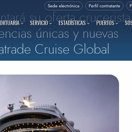
Sede electrónica
Perfil contratante
ntará su oferta crucerista
PORTUARIA
SERVICIO
ESTADÍSTICAS
PUERTOS
SOS
encias únicas y nuevas
atrade Cruise Global