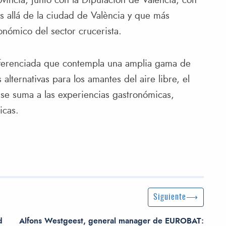
vincia, junto con la Diputación de València, con
ás allá de la ciudad de València y que más
onómico del sector crucerista.
iferenciada que contempla una amplia gama de
alternativas para los amantes del aire libre, el
 se suma a las experiencias gastronómicas,
icas.
Siguiente entrada
Siguiente
d
Alfons Westgeest, general manager de EUROBAT: