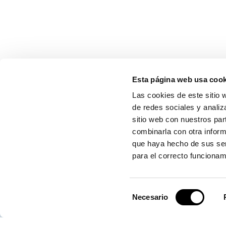
Esta página web usa cook
CONTÁCTANOS
Las cookies de este sitio 
de redes sociales y analiz
sitio web con nuestros par
combinarla con otra inform
Autoridad Portuaria de Valencia
que haya hecho de sus ser
para el correcto funcionam
Centro de Control de Emergencias
Selección
Necesario
de
consentimiento
Servicio de Atención (SAC)