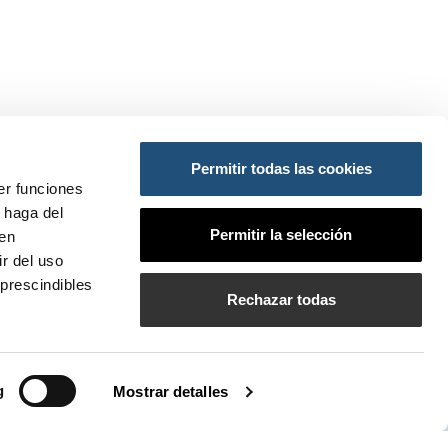
Permitir todas las cookies
ES:
er funciones
 haga del
ansportes y Movilidad Sostenible
Permitir la selección
den
do
so
r del uso
prescindibles
PI
Rechazar todas
bilados de la APV
g
Mostrar detalles