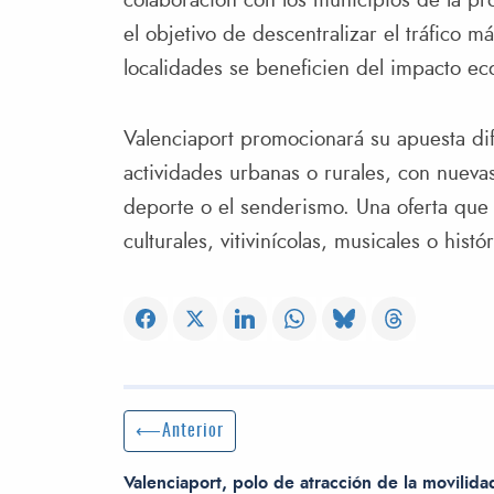
colaboración con los municipios de la pro
el objetivo de descentralizar el tráfico m
localidades se beneficien del impacto ec
Valenciaport promocionará su apuesta d
actividades urbanas o rurales, con nuevas 
deporte o el senderismo. Una oferta que
culturales, vitivinícolas, musicales o histór
Navegación de entradas
Entrada anterior:
Anterior
Valenciaport, polo de atracción de la movilida