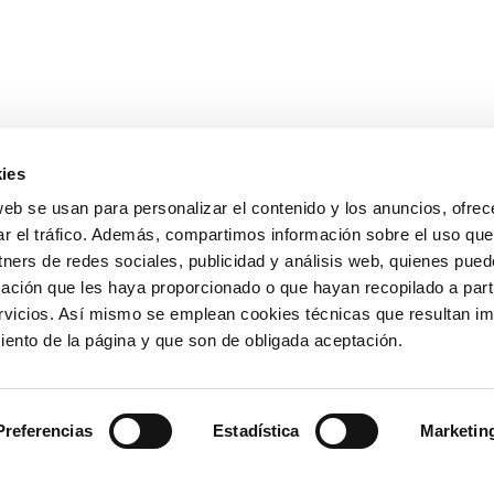
ies
OTROS ENLAC
web se usan para personalizar el contenido y los anuncios, ofrec
ar el tráfico. Además, compartimos información sobre el uso que
Ministerio de Tr
tners de redes sociales, publicidad y análisis web, quienes pue
Puertos del Esta
Derecho de acce
ación que les haya proporcionado o que hayan recopilado a parti
963 939 500
Canal Ético
vicios. Así mismo se emplean cookies técnicas que resultan im
Canal Externo AI
iento de la página y que son de obligada aceptación.
Asociación de Ju
900 859 573*
Preferencias
Estadística
Marketin
963 939 555