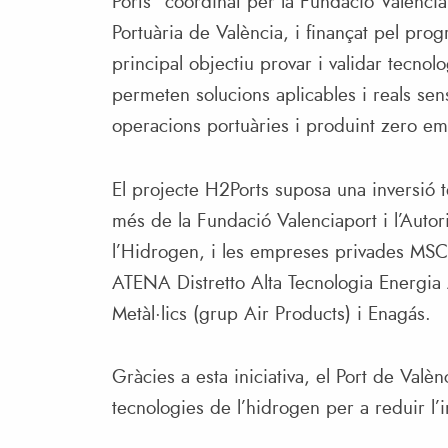
Ports” coordinat per la Fundació Valenciap
Portuària de València, i finançat pel pr
principal objectiu provar i validar tecno
permeten solucions aplicables i reals sen
operacions portuàries i produint zero emi
El projecte H2Ports suposa una inversió to
més de la Fundació Valenciaport i l’Autor
l’Hidrogen, i les empreses privades MSC 
ATENA Distretto Alta Tecnologia Energia
Metàl·lics (grup Air Products) i Enagás.
Gràcies a esta iniciativa, el Port de Val
tecnologies de l’hidrogen per a reduir l