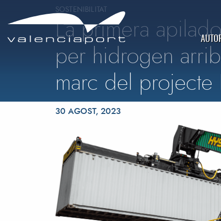
SOSTENIBILITAT
La primera apilad
AUTOR
per hidrogen arrib
marc del project
Posted on
30 AGOST, 2023