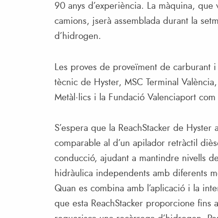
90 anys d’experiència. La màquina, que v
camions, jserà assemblada durant la setm
d’hidrogen.
Les proves de proveïment de carburant i
tècnic de Hyster, MSC Terminal València
Metàl·lics i la Fundació Valenciaport com
S’espera que la ReachStacker de Hyster 
comparable al d’un apilador retràctil dièse
conducció, ajudant a mantindre nivells de
hidràulica independents amb diferents mot
Quan es combina amb l’aplicació i la int
que esta ReachStacker proporcione fins 