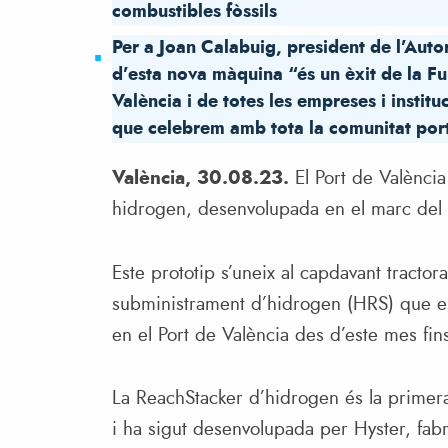
combustibles fòssils
Per a Joan Calabuig, president de l’Autor
d’esta nova màquina “és un èxit de la Fu
València i de totes les empreses i insti
que celebrem amb tota la comunitat port
València, 30.08.23.
El Port de Valènci
hidrogen, desenvolupada en el marc de
Este prototip s’uneix al capdavant tractor
subministrament d’hidrogen (HRS) que e
en el Port de València des d’este mes f
La ReachStacker d’hidrogen és la prime
i ha sigut desenvolupada per Hyster, fab