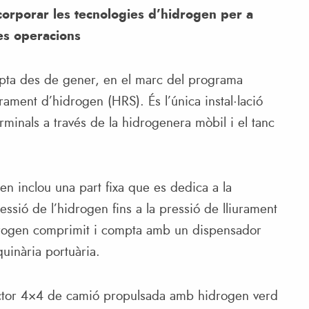
corporar les tecnologies d’hidrogen per a
es operacions
mpta des de gener, en el marc del programa
ment d’hidrogen (HRS). És l’única instal·lació
rminals a través de la hidrogenera mòbil i el tanc
n inclou una part fixa que es dedica a la
ssió de l’hidrogen fins a la pressió de lliurament
rogen comprimit i compta amb un dispensador
uinària portuària.
ractor 4×4 de camió propulsada amb hidrogen verd