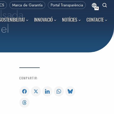
CS
Marca de Garantía
Portal Transparència
VA
lsada
SOSTENIBILITAT
INNOVACIÓ
NOTÍCIES
CONTACTE
 el
COMPARTIR: