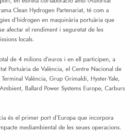
ort, en estreta col·laboració amb l’Autoritat
ograma Clean Hydrogen Partenariat, té com a
logies d’hidrogen en maquinària portuària que
se afectar el rendiment i seguretat de les
ssions locals.
tal de 4 milions d’euros i en ell participen, a
itat Portuària de València, el Centre Nacional de
Terminal València, Grup Grimaldi, Hyster-Yale,
 Ambient, Ballard Power Systems Europe, Carburs
ència és el primer port d’Europa que incorpora
’impacte mediambiental de les seues operacions.