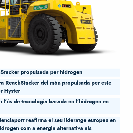
chStacker propulsada per hidrogen
ra ReachStacker del món propulsada per este
r Hyster
n l’ús de tecnologia basada en l’hidrogen en
enciaport reafirma el seu lideratge europeu en
’hidrogen com a energia alternativa als