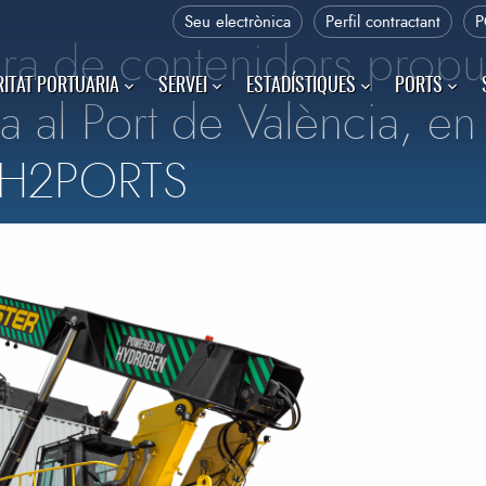
Seu electrònica
Perfil contractant
P
ora de contenidors propu
ITAT PORTUARIA
SERVEI
ESTADÍSTIQUES
PORTS
a al Port de València, en
e H2PORTS