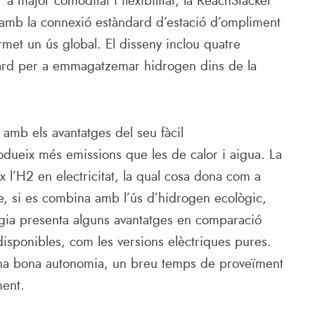
a major comoditat i flexibilitat, la ReachStacker
 amb la connexió estàndard d’estació d’ompliment
met un ús global. El disseny inclou quatre
ard per a emmagatzemar hidrogen dins de la
amb els avantatges del seu fàcil
odueix més emissions que les de calor i aigua. La
 l’H2 en electricitat, la qual cosa dona com a
e, si es combina amb l’ús d’hidrogen ecològic,
ogia presenta alguns avantatges en comparació
disponibles, com les versions elèctriques pures.
una bona autonomia, un breu temps de proveïment
ment.