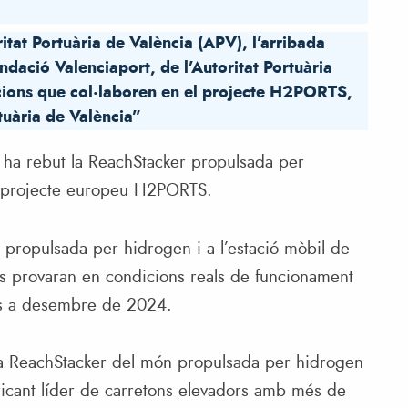
itat Portuària de València (APV), l’arribada
ndació Valenciaport, de l’Autoritat Portuària
tucions que col·laboren en el projecte H2PORTS,
uària de València”
a ha rebut la ReachStacker propulsada per
l projecte europeu H2PORTS.
a propulsada per hidrogen i a l’estació mòbil de
s provaran en condicions reals de funcionament
ins a desembre de 2024.
ra ReachStacker del món propulsada per hidrogen
ricant líder de carretons elevadors amb més de