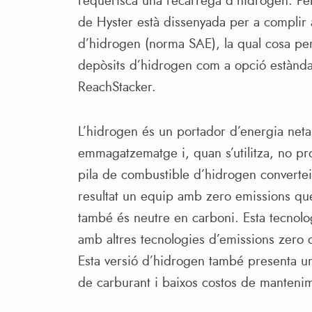
requerisca una recàrrega d’hidrogen. Per 
de Hyster està dissenyada per a complir
d’hidrogen (norma SAE), la qual cosa per
depòsits d’hidrogen com a opció estànd
ReachStacker.
L’hidrogen és un portador d’energia neta 
emmagatzematge i, quan s’utilitza, no pr
pila de combustible d’hidrogen converteix
resultat un equip amb zero emissions qu
també és neutre en carboni. Esta tecnol
amb altres tecnologies d’emissions zero 
Esta versió d’hidrogen també presenta 
de carburant i baixos costos de manteni