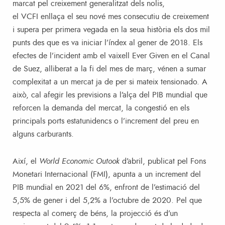
marcat pel creixement generalitzat dels nolis,
el VCFI enllaça el seu nové mes consecutiu de creixement
i supera per primera vegada en la seua història els dos mil
punts des que es va iniciar l’índex al gener de 2018. Els
efectes de l’incident amb el vaixell Ever Given en el Canal
de Suez, alliberat a la fi del mes de març, vénen a sumar
complexitat a un mercat ja de per si mateix tensionado. A
això, cal afegir les previsions a l’alça del PIB mundial que
reforcen la demanda del mercat, la congestió en els
principals ports estatunidencs o l’increment del preu en
alguns carburants.
Així, el
World Economic Outook
d’abril, publicat pel Fons
Monetari Internacional (FMI), apunta a un increment del
PIB mundial en 2021 del 6%, enfront de l’estimació del
5,5% de gener i del 5,2% a l’octubre de 2020. Pel que
respecta al comerç de béns, la projecció és d’un