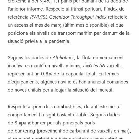
creixement del 9,4%, 1,1 punts per damunt de la dada de
l’anterior informe. Respecte al trànsit portuari, l’índex de
referència
RWI/ISL Cotenidor Throughput Index
reflecteix
un ascens el mes de març (últim mes disponible) el que
posiciona els nivells de transport marítim per damunt de la
situació prèvia a la pandemia.
Segons les dades de
Alphaliner
, la flota comercialment
inactiva es manté en nivells mínims, això és 56 vaixells,
representant un 0,8% de la capacitat total. En termes
d’equipaments, algunes navilieres han anunciat comandes
de noves unitats per alleujar la situació del mercat.
Respecte al preu dels combustibles, durant este mes el
comportament ha sigut bastant estable. Segons dades
de Shipandbunker per als principals ports
de bunkering (proveïment de carburant de vaixells en mar),
el preu del combustible baix en sofre va tancar abril en