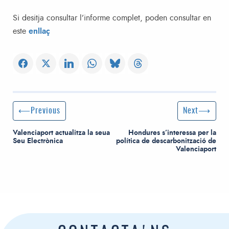
Si desitja consultar l’informe complet, poden consultar en
este
enllaç
Post navigation
Previous Post
Next Post
Previous
Next
Valenciaport actualitza la seua
Hondures s’interessa per la
Seu Electrònica
política de descarbonització de
Valenciaport