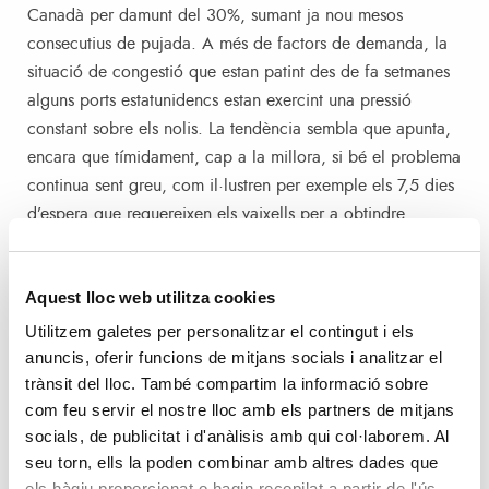
Canadà per damunt del 30%, sumant ja nou mesos
consecutius de pujada. A més de factors de demanda, la
situació de congestió que estan patint des de fa setmanes
alguns ports estatunidencs estan exercint una pressió
constant sobre els nolis. La tendència sembla que apunta,
encara que tímidament, cap a la millora, si bé el problema
continua sent greu, com il·lustren per exemple els 7,5 dies
d’espera que requereixen els vaixells per a obtindre
atracada en els ports de Los Angeles o Long Beach. D’esta
manera, els problemes de capacitat o disponibilitat
Aquest lloc web utilitza cookies
d’equips s’agreugen. De fet, esta situació s’està fent
extensiva a tot el continent americà i les restriccions estan
Utilitzem galetes per personalitzar el contingut i els
provocant igualment pujades en els nolis.
anuncis, oferir funcions de mitjans socials i analitzar el
trànsit del lloc. També compartim la informació sobre
com feu servir el nostre lloc amb els partners de mitjans
VCFI Mediterrani Occidental
socials, de publicitat i d'anàlisis amb qui col·laborem. Al
seu torn, ells la poden combinar amb altres dades que
En a l’anàlisi regional, per al subíndex del Mediterrani
els hàgiu proporcionat o hagin recopilat a partir de l'ús