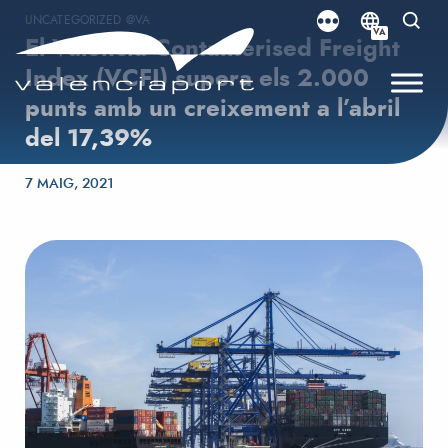
UNCATEGORIZED @VA
VA
El Valencia Containerised Freight
Index (VCFI) supera els 2.000
punts amb un creixement a l’abril
del 17,39%
Posted on
7 MAIG, 2021