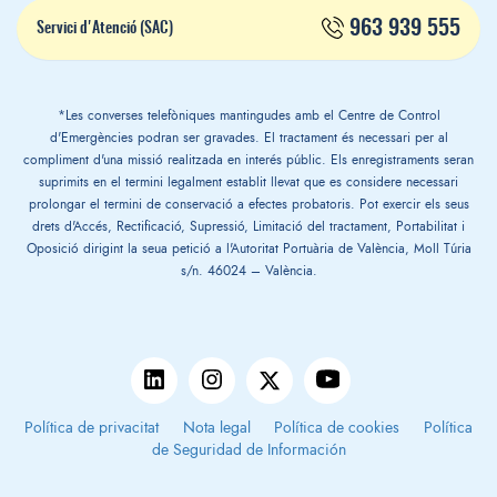
963 939 555
Servici d'Atenció (SAC)
*Les converses telefòniques mantingudes amb el Centre de Control
d'Emergències podran ser gravades. El tractament és necessari per al
compliment d'una missió realitzada en interés públic. Els enregistraments seran
suprimits en el termini legalment establit llevat que es considere necessari
prolongar el termini de conservació a efectes probatoris. Pot exercir els seus
drets d'Accés, Rectificació, Supressió, Limitació del tractament, Portabilitat i
Oposició dirigint la seua petició a l'Autoritat Portuària de València, Moll Túria
s/n. 46024 – València.
Política de privacitat
Nota legal
Política de cookies
Política
de Seguridad de Información