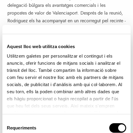
delegació búlgara els avantatges comercials i les
propostes de valor de Valenciaport. Després de la reunió,
Rodriguez els ha acompanyat en un recorregut pel recinte -
amb parada en l’ampliació Nord- on la delegació búlgara
ha pogut conéixer de primera mà el funcionament del port
valencià.
Aquest lloc web utilitza cookies
Utilitzem galetes per personalitzar el contingut i els
Els molls de Valenciaport van treballar durant el passat
anuncis, oferir funcions de mitjans socials i analitzar el
exercici amb dos ports búlgars, sent Varna el primer en el
trànsit del lloc. També compartim la informació sobre
rànquing amb 82.330 tones gestionades, seguit de Burgas
com feu servir el nostre lloc amb els partners de mitjans
amb 31.643 tones.
socials, de publicitat i d'anàlisis amb qui col·laborem. Al
seu torn, ells la poden combinar amb altres dades que
els hàgiu proporcionat o hagin recopilat a partir de l'ús
En 2022, les relacions comercials entre Valenciaport i la
que heu fet dels seus serveis. Així mateix s'empren
República de Bulgària han ascendit a 113.973 tones de
cookies tècniques que resulten imprescindibles per al
mercaderies, el 17% d’elles destinades a la importació, el
correcte funcionament de la pàgina i que són d'obligada
Selecció
37,5% a l’exportació i la resta de transbord. Els principals
acceptació.
Requeriments
de
productes amb destinació al país búlgar són materials de