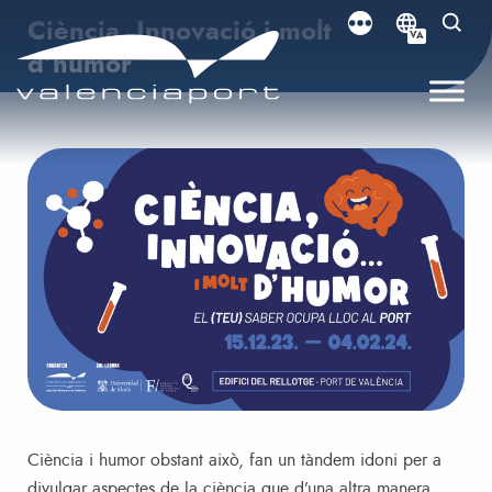
Ciència, Innovació i molt
VA
d’humor
Ciència i humor obstant això, fan un tàndem idoni per a
divulgar aspectes de la ciència que d’una altra manera