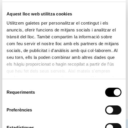
humanitat. Hem volgut també amb la exposición ‘Ciencia,
Innovació… i molt d’Humor’ homenatjar eixos homes i
Aquest lloc web utilitza cookies
dones, de ments brillants, que ho han donat tot per l’avanc
Utilitzem galetes per personalitzar el contingut i els
de la societat amb la seua dedicació a la ciència.
anuncis, oferir funcions de mitjans socials i analitzar el
trànsit del lloc. També compartim la informació sobre
com feu servir el nostre lloc amb els partners de mitjans
socials, de publicitat i d'anàlisis amb qui col·laborem. Al
seu torn, ells la poden combinar amb altres dades que
Post navigation
Previous Post
Next Post
Previous
Next
els hàgiu proporcionat o hagin recopilat a partir de l'ús
que heu fet dels seus serveis. Així mateix s'empren
El Port de València al Segle
València, un Port de postal
cookies tècniques que resulten imprescindibles per al
d’or. Prosperitat comercial i
esplendor cultural
correcte funcionament de la pàgina i que són d'obligada
Selecció
acceptació.
Requeriments
de
consentiment
Preferències
Estadístiques