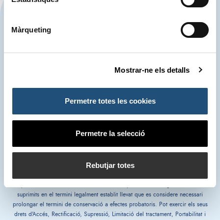
CONTACTA'NS
Màrqueting
963 939 500
Autoritat Portuària de València
Mostrar-ne els detalls
900 859 573*
Centre de Control d'Emergències
Permetre totes les cookies
963 939 555
Servici d'Atenció (SAC)
Permetre la selecció
Rebutjar totes
*Les converses telefòniques mantingudes amb el Centre de Control
d'Emergències podran ser gravades. El tractament és necessari per al
compliment d'una missió realitzada en interés públic. Els enregistraments seran
suprimits en el termini legalment establit llevat que es considere necessari
prolongar el termini de conservació a efectes probatoris. Pot exercir els seus
drets d'Accés, Rectificació, Supressió, Limitació del tractament, Portabilitat i