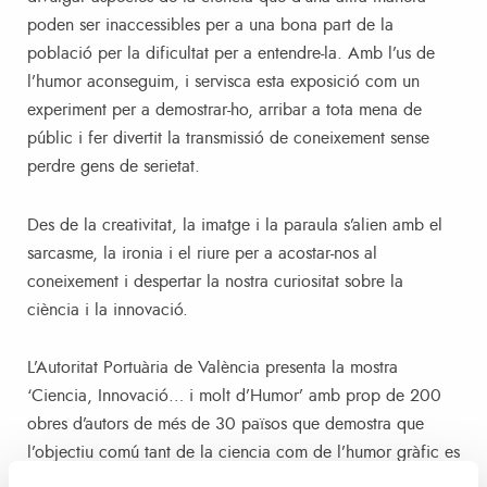
poden ser inaccessibles per a una bona part de la
població per la dificultat per a entendre-la. Amb l’us de
l’humor aconseguim, i servisca esta exposició com un
experiment per a demostrar-ho, arribar a tota mena de
públic i fer divertit la transmissió de coneixement sense
perdre gens de serietat.
Des de la creativitat, la imatge i la paraula s’alien amb el
sarcasme, la ironia i el riure per a acostar-nos al
coneixement i despertar la nostra curiositat sobre la
ciència i la innovació.
L’Autoritat Portuària de València presenta la mostra
‘Ciencia, Innovació… i molt d’Humor’ amb prop de 200
obres d’autors de més de 30 països que demostra que
l’objectiu comú tant de la ciencia com de l’humor gràfic es
treballar a favor del coneixement i al servei de la