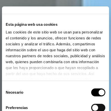
Esta página web usa cookies
Las cookies de este sitio web se usan para personalizar
el contenido y los anuncios, ofrecer funciones de redes
sociales y analizar el tráfico. Además, compartimos
información sobre el uso que haga del sitio web con
nuestros partners de redes sociales, publicidad y análisis
web, quienes pueden combinarla con otra información
que les haya proporcionado o que hayan recopilado a
partir del uso que haya hecho de sus servicios. Así
mismo se emplean cookies técnicas que resultan
imprescindibles para el correcto funcionamiento de la
Selección
página y que son de obligada aceptación.
Necesario
de
consentimiento
Preferencias