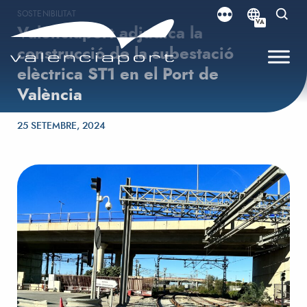
SOSTENIBILITAT
VA
Valenciaport adjudica la
construcció de la subestació
elèctrica ST1 en el Port de
València
Posted on
25 SETEMBRE, 2024