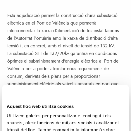
Esta adjudicació permet la construcció d’una subestació
elèctrica en el Port de València que permetrà
interconnectar la xarxa d’alimentació de les instal·lacions
de l’Autoritat Portuària amb la xarxa de distribució d’alta
tensió i, en concret, amb el nivell de tensió de 132 kV.
La subestació ST1 de 132/20kv garantirà en condicions
òptimes el subministrament d’energia elèctrica al Port de
València per a poder afrontar nous requeriments de
consum, derivats dels plans per a proporcionar
subministrament elèctric als vaixells amarrats en port que
permetrà reduir les emissions a l’atmosfera, així com la
contaminació acústica en el port.
Aquest lloc web utilitza cookies
Amb esta infraestructura en marxa Valenciaport disposarà
Utilitzem galetes per personalitzar el contingut i els
de la capacitat per a poder atendre la creixent demanda
anuncis, oferir funcions de mitjans socials i analitzar el
trànsit del lloc. També compartim la informació sobre
d’energia de manera adequada i conjunta amb la