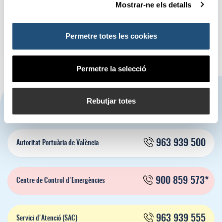
Mostrar-ne els detalls
connectivitat en la International
Portuària de Valènciasobre la
Logistics and Supply Chain Fair
Marina de València
Permetre totes les cookies
Permetre la selecció
CONTACTA'NS
Rebutjar totes
963 939 500
Autoritat Portuària de València
900 859 573*
Centre de Control d'Emergències
963 939 555
Servici d'Atenció (SAC)