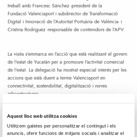
treball amb Francesc Sánchez -president de la
Fundació Valenciaport i subdirector de Transformació
Digital i Innovació de l’Autoritat Portuària de València- i
Cristina Rodriguez -responsable de contenidors de l’APV.
La visita s’emmarca en l’acció que està realitzant el govern
de l’estat de Yucatán per a promoure l’activitat comercial
de l’estat. La delegació ha mostrat especial interés per les
accions que està duent a terme Valenciaport en
connectivitat, sostenibilitat, digitalització i noves
infraestructures.
A més dels càrrecs institucionals, en la reunió han sigut
Aquest lloc web utilitza cookies
presents, el president de Coparmex, Emilio Blanco; el
Utilitzem galetes per personalitzar el contingut i els
president de Canaco, Levy Abraham Macari; Alejandro
anuncis, oferir funcions de mitjans socials i analitzar el
Guerrero, president de Index; o José Chaupur, director