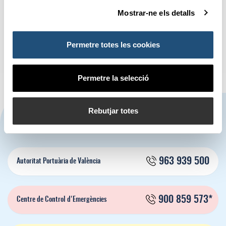
Mostrar-ne els detalls
Nova ubicació de les bats per
Nova convocatòria 2025:
al cultiu de clòtxina en el Port
subvencions Ports 4.0 a
de València
projectes Pre-Comercials
Permetre totes les cookies
Permetre la selecció
CONTACTA'NS
Rebutjar totes
963 939 500
Autoritat Portuària de València
900 859 573*
Centre de Control d'Emergències