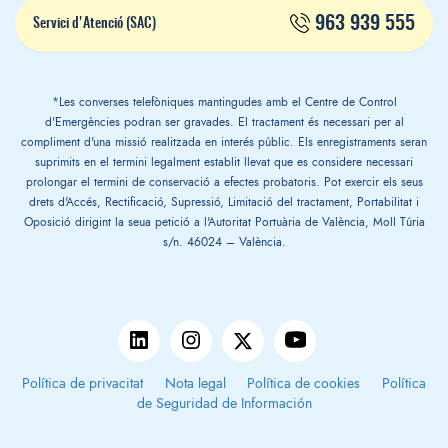
963 939 555
Servici d'Atenció (SAC)
*Les converses telefòniques mantingudes amb el Centre de Control
d'Emergències podran ser gravades. El tractament és necessari per al
compliment d'una missió realitzada en interés públic. Els enregistraments seran
suprimits en el termini legalment establit llevat que es considere necessari
prolongar el termini de conservació a efectes probatoris. Pot exercir els seus
drets d'Accés, Rectificació, Supressió, Limitació del tractament, Portabilitat i
Oposició dirigint la seua petició a l'Autoritat Portuària de València, Moll Túria
s/n. 46024 – València.
Política de privacitat
Nota legal
Política de cookies
Política
de Seguridad de Información