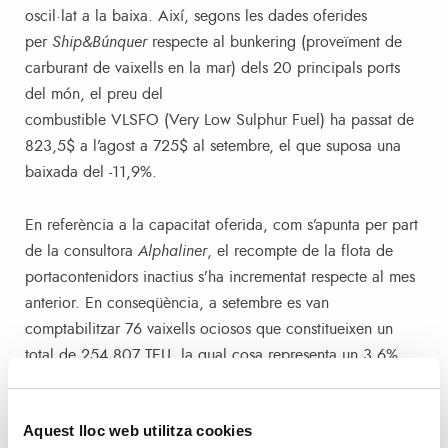
oscil·lat a la baixa. Així, segons les dades oferides
per
Ship&Búnquer
respecte al bunkering (proveïment de
carburant de vaixells en la mar) dels 20 principals ports
del món, el preu del
combustible VLSFO (Very Low Sulphur Fuel) ha passat de
823,5$ a l’agost a 725$ al setembre, el que suposa una
baixada del -11,9%.
En referència a la capacitat oferida, com s’apunta per part
de la consultora
Alphaliner
, el recompte de la flota de
portacontenidors inactius s’ha incrementat respecte al mes
anterior. En conseqüència, a setembre es van
comptabilitzar 76 vaixells ociosos que constitueixen un
total de 254.807 TEU, la qual cosa representa un 3,6%
del total de la flota.
Aquest lloc web utilitza cookies
Un altre fet a destacar, per l’impacte que té en els nivells