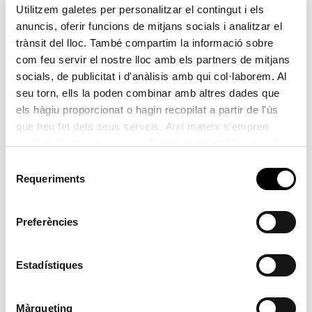
de capacitat oferida, i per l’alleujament que el seu control
Utilitzem galetes per personalitzar el contingut i els
anuncis, oferir funcions de mitjans socials i analitzar el
implica respecte a les cadenes de subministrament, és la
trànsit del lloc. També compartim la informació sobre
congestió portuària. Així, segons
Linerlytica
,
com feu servir el nostre lloc amb els partners de mitjans
l’embotellament s’ha reduït respecte a mesos precedents
socials, de publicitat i d'anàlisis amb qui col·laborem. Al
fins a situar-se en un 11,4% a nivell mundial. Esta congestió
seu torn, ells la poden combinar amb altres dades que
està afectant de manera diferent dels territoris i els seus
els hàgiu proporcionat o hagin recopilat a partir de l'ús
ports en funció de les seues característiques i els seus
que heu fet dels seus serveis. Així mateix s'empren
nivells d’activitat.
cookies tècniques que resulten imprescindibles per al
correcte funcionament de la pàgina i que són d'obligada
Selecció
Quant a l’anàlisi de les diferents àrees que componen el
acceptació.
Requeriments
de
VCFI, la caiguda ha sigut la tendència general en totes les
consentiment
zones analitzades, a excepció d’Àfrica Costa Oriental, la
Preferències
qual ha incrementat en un 5,72%.
Estadístiques
VCFI Mediterrani Occidental
Quant al subíndex del Mediterrani Occidental, s’observa
Màrqueting