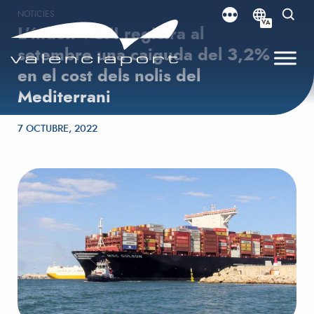
NOTíCIES
VA
L’índex VCFI registra al
setembre una caiguda del 3,2%
en el cost dels nolis del
Mediterrani
Posted on
7 OCTUBRE, 2022