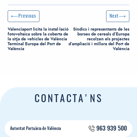
Post navigation
Previous Post
Next Post
Previous
Next
Valenciaport licita la instal·lació
Síndics i representants de les
fotovoltaica sobre la coberta de
borses de cereals d’Europa
la sitja de vehicles de València
recolzen els projectes
Terminal Europa del Port de
d’ampliació i millora del Port de
València
València
CONTACTA'NS
963 939 500
Autoritat Portuària de València