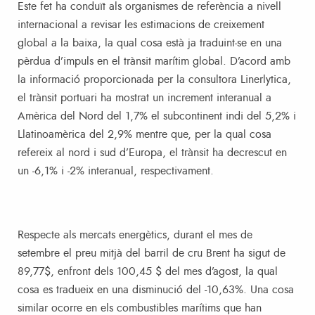
Este fet ha conduït als organismes de referència a nivell
internacional a revisar les estimacions de creixement
global a la baixa, la qual cosa està ja traduint-se en una
pèrdua d’impuls en el trànsit marítim global. D’acord amb
la informació proporcionada per la consultora Linerlytica,
el trànsit portuari ha mostrat un increment interanual a
Amèrica del Nord del 1,7% el subcontinent indi del 5,2% i
Llatinoamèrica del 2,9% mentre que, per la qual cosa
refereix al nord i sud d’Europa, el trànsit ha decrescut en
un -6,1% i -2% interanual, respectivament.
Respecte als mercats energètics, durant el mes de
setembre el preu mitjà del barril de cru Brent ha sigut de
89,77$, enfront dels 100,45 $ del mes d’agost, la qual
cosa es tradueix en una disminució del -10,63%. Una cosa
similar ocorre en els combustibles marítims que han