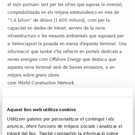
el món portuari- tant per les xifres que suposa la inversió,
comptabilitzada en els mitjans estatunidencs en més de
“1,6 bilion” de dòlars (1.600 milions), com per la
capacitat en dades de trànsit, serveis de la nova
infraestructura o les mesures ambientals que suposarà per
a Valenciaport la posada en marxa d’aquesta terminal. Una
informació que també s’ha reflectit en portals dedicats a
noves energies com
Offshore Energy
que destaca que
aquesta nova terminal serà de baixes emissions, o en
mitjans sobre grans obres
com
World Construction Network
.
Els mitjans italians,
com ShipMag, Ports News Tirré, Ship2Shore o
Aquest lloc web utilitza cookies
la Agenzia Nova han posat en valor la col·laboració
Utilitzem galetes per personalitzar el contingut i els
públic-privada i la presència de la naviliera italo-suïssa
anuncis, oferir funcions de mitjans socials i analitzar el
MSC a través de Terminal Investment Limited (TIL) com a
trànsit del lloc. També compartim la informació sobre