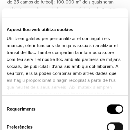
de 25 camps de futbol); 100.000 m² dels quals seran
utilitzats per a l’espai de la concessió de Ford i 15.000
m² seran destinats a una zona de maniobres. La resta de
l’espai estarà assignat a una zona d’aparcament per a
Aquest lloc web utilitza cookies
operaris, accessos etc. Pel que fa als aspectes tècnics, la
Utilitzem galetes per personalitzar el contingut i els
superfície a pavimentar té unes mesures de 220 metros
anuncis, oferir funcions de mitjans socials i analitzar el
d’ample de pati per 550 metres de llargària de moll.
trànsit del lloc. També compartim la informació sobre
com feu servir el nostre lloc amb els partners de mitjans
L’Autoritat Portuària de València (APV), va atorgar la
socials, de publicitat i d'anàlisis amb qui col·laborem. Al
concessió d’aquest espai en el Moll Nord a l’empresa Ford
seu torn, ells la poden combinar amb altres dades que
l’any 2016. Es tracta d’una concessió per a set anys,
els hàgiu proporcionat o hagin recopilat a partir de l'ús
prorrogable a tres més, que compta amb un compromís de
que heu fet dels seus serveis. Així mateix s'empren
tràfic de 170.000 vehicles a l’any.
cookies tècniques que resulten imprescindibles per al
correcte funcionament de la pàgina i que són d'obligada
Selecció
acceptació.
Ford, a més, disposa d’una segona concessió en l’extrem
Requeriments
de
sud del Moll Adossat al Moll Dic Este de 50.000 m². En
consentiment
total, la companyia concentra al port de València una
Preferències