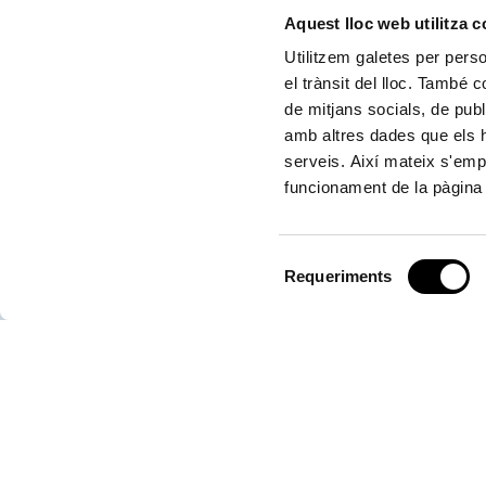
Aquest lloc web utilitza 
CONTACTA'NS
Utilitzem galetes per person
el trànsit del lloc. També 
de mitjans socials, de publ
amb altres dades que els hà
Autoritat Portuària de València
serveis. Així mateix s'emp
funcionament de la pàgina 
Centre de Control d'Emergències
Selecció
Requeriments
de
consentiment
Servici d'Atenció (SAC)
*Les converses telefòniques mantingudes amb el Centre de Contro
ser gravades. El tractament és necessari per al compliment d'una mi
públic. Els enregistraments seran suprimits en el termini legalment e
considere necessari prolongar el termini de conservació a efectes p