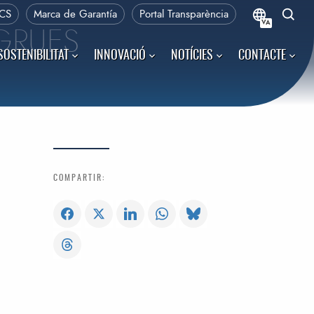
CS
Marca de Garantía
Portal Transparència
VA
 GRUES
SOSTENIBILITAT
INNOVACIÓ
NOTÍCIES
CONTACTE
COMPARTIR: