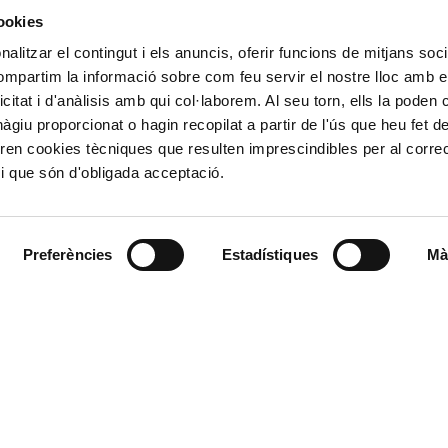
cookies
ALTRES ENLL
alitzar el contingut i els anuncis, oferir funcions de mitjans socia
compartim la informació sobre com feu servir el nostre lloc amb e
Ministerio de Tr
icitat i d'anàlisis amb qui col·laborem. Al seu torn, ells la poden
Puertos del Esta
Derecho de acce
giu proporcionat o hagin recopilat a partir de l'ús que heu fet d
963 939 500
Canal Ético
ren cookies tècniques que resulten imprescindibles per al corre
Canal Externo AI
i que són d'obligada acceptació.
Asociación de Ju
900 859 573*
Preferències
Estadístiques
Mà
963 939 555
L'Autoritat Portuàr
Valenciaport, és l'org
l d'Emergències podran
estatal situats al lla
ssió realitzada en interés
València, Sagunt i G
stablit llevat que es
robatoris. Pot exercir els