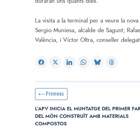
duraran uns quants dies.
La visita a la terminal per a veure la no
Sergio Muniesa, alcalde de Sagunt; Rafael
València, i Víctor Oltra, conseller delegat
Post navigation
Previous Post
Previous
L’APV INICIA EL MUNTATGE DEL PRIMER FA
DEL MÓN CONSTRUÏT AMB MATERIALS
COMPOSTOS