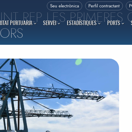
Seu electrònica
Perfil contractant
P
UNT REP LES PRIMERES
ITAT PORTUARIA
SERVEI
ESTADÍSTIQUES
PORTS
DORS