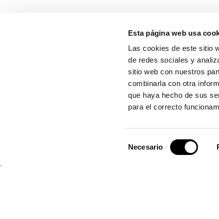
Esta página web usa cook
CONTÁCTANOS
Las cookies de este sitio 
de redes sociales y analiz
sitio web con nuestros par
combinarla con otra inform
Autoridad Portuaria de Valencia
que haya hecho de sus ser
para el correcto funcionam
Centro de Control de Emergencias
Selección
Necesario
de
consentimiento
Servicio de Atención (SAC)
*Las conversaciones telefónicas mantenidas con el Centro de Cont
podrán ser grabadas. El tratamiento es necesario para el cumplim