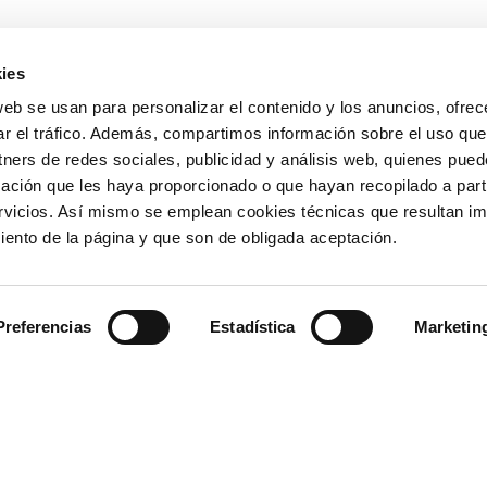
ies
OTROS ENLAC
web se usan para personalizar el contenido y los anuncios, ofrec
ar el tráfico. Además, compartimos información sobre el uso que
Ministerio de Tr
tners de redes sociales, publicidad y análisis web, quienes pue
Puertos del Esta
Derecho de acce
ación que les haya proporcionado o que hayan recopilado a parti
963 939 500
Canal Ético
vicios. Así mismo se emplean cookies técnicas que resultan im
Canal Externo AI
iento de la página y que son de obligada aceptación.
Asociación de Ju
900 859 573*
Preferencias
Estadística
Marketin
963 939 555
La Autoridad Portua
Valenciaport, es el o
rol de Emergencias
titularidad estatal si
iento de una misión
Mediterráneo español