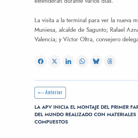
extenderán durante varios días.
La visita a la terminal para ver la nueva
Muniesa, alcalde de Sagunto; Rafael Azna
Valencia; y Víctor Oltra, consejero deleg
Navegación de entradas
Entrada anterior:
Anterior
LA APV INICIA EL MONTAJE DEL PRIMER FA
DEL MUNDO REALIZADO CON MATERIALES
COMPUESTOS