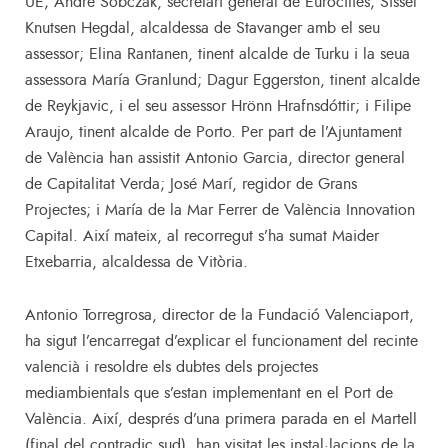
UE; André Sobczak, secretari general de Eurocities; Sissel
Knutsen Hegdal, alcaldessa de Stavanger amb el seu
assessor; Elina Rantanen, tinent alcalde de Turku i la seua
assessora María Granlund; Dagur Eggerston, tinent alcalde
de Reykjavic, i el seu assessor Hrönn Hrafnsdóttir; i Filipe
Araujo, tinent alcalde de Porto. Per part de l’Ajuntament
de València han assistit Antonio Garcia, director general
de Capitalitat Verda; José Marí, regidor de Grans
Projectes; i María de la Mar Ferrer de València Innovation
Capital. Així mateix, al recorregut s’ha sumat Maider
Etxebarria, alcaldessa de Vitòria.
Antonio Torregrosa, director de la Fundació Valenciaport,
ha sigut l’encarregat d’explicar el funcionament del recinte
valencià i resoldre els dubtes dels projectes
mediambientals que s’estan implementant en el Port de
València. Així, després d’una primera parada en el Martell
(final del contradic sud), han visitat les instal·lacions de la