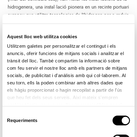
hidrogenera, una instal·lació pionera en un recinte portuari
europeu que utilitza tecnologies de l’hidrogen per a reduir
l’impacte ambiental.
Aquest lloc web utilitza cookies
Emmarcada en el projecte H2Ports, el funcionament de la
Utilitzem galetes per personalitzar el contingut i els
hidrogenera, es completa amb el pilot d’ús real de la
anuncis, oferir funcions de mitjans socials i analitzar el
Reach Stacker (apiladora de contenidors que estarà
trànsit del lloc. També compartim la informació sobre
alimentat amb aquesta energia) – que s’està provant en
com feu servir el nostre lloc amb els partners de mitjans
MSC Terminal València-, i el pilot d’ús del cap tractor 4×4
socials, de publicitat i d'anàlisis amb qui col·laborem. Al
convencional -que es prova en les operacions de càrrega i
seu torn, ells la poden combinar amb altres dades que
descàrrega a València Terminal Europa del Grup Grimaldi-.
els hàgiu proporcionat o hagin recopilat a partir de l'ús
que heu fet dels seus serveis. Així mateix s'empren
Així mateix, els representants europeus també han mostrat
cookies tècniques que resulten imprescindibles per al
gran interés pel funcionament de les plaques solars
correcte funcionament de la pàgina i que són d'obligada
Selecció
acceptació.
instal·lades en el moll Príncep Felip i pel progrés de la
Requeriments
de
construcció de la planta fotovoltaica en la sitja de VTE.
consentiment