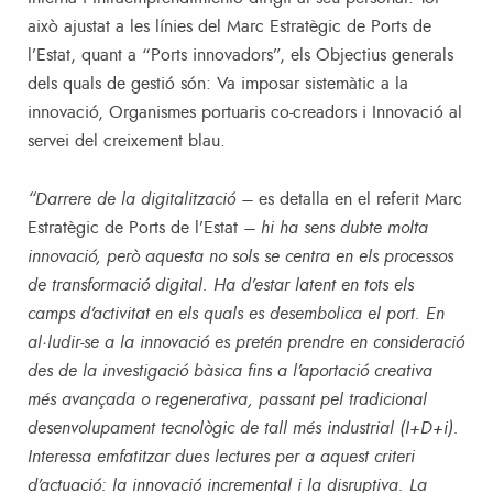
això ajustat a les línies del Marc Estratègic de Ports de
l’Estat, quant a “Ports innovadors”, els Objectius generals
dels quals de gestió són: Va imposar sistemàtic a la
innovació, Organismes portuaris co-creadors i Innovació al
servei del creixement blau.
“Darrere de la digitalització –
es detalla en el referit Marc
Estratègic de Ports de l’Estat
– hi ha sens dubte molta
innovació, però aquesta no sols se centra en els processos
de transformació digital. Ha d’estar latent en tots els
camps d’activitat en els quals es desembolica el port. En
al·ludir-se a la innovació es pretén prendre en consideració
des de la investigació bàsica fins a l’aportació creativa
més avançada o regenerativa, passant pel tradicional
desenvolupament tecnològic de tall més industrial (I+D+i).
Interessa emfatitzar dues lectures per a aquest criteri
d’actuació: la innovació incremental i la disruptiva. La