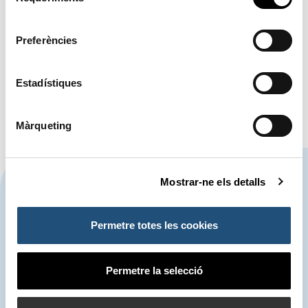
de
relacions externes.
consentiment
Preferències
Estadístiques
Màrqueting
CONTACTA'NS
Mostrar-ne els detalls
Permetre totes les cookies
963 939 500
Autoritat Portuària de València
Permetre la selecció
900 859 573*
Centre de Control d'Emergències