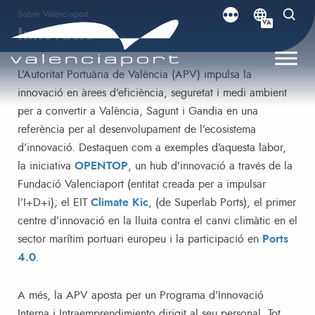
Sobre Valenciaport
VA
Innovació
L’Autoritat Portuària de València (APV) impulsa la
innovació en àrees d’eficiència, seguretat i medi ambient
per a convertir a València, Sagunt i Gandia en una
referència per al desenvolupament de l’ecosistema
d’innovació. Destaquen com a exemples d’aquesta labor,
la iniciativa
OPENTOP
, un hub d’innovació a través de la
Fundació Valenciaport (entitat creada per a impulsar
l’I+D+i); el EIT
Climate Kic
, (de Superlab Ports), el primer
centre d’innovació en la lluita contra el canvi climàtic en el
sector marítim portuari europeu i la participació en
Ports
4.0
.
A més, la APV aposta per un Programa d’Innovació
Interna i Intraemprendimiento dirigit al seu personal. Tot