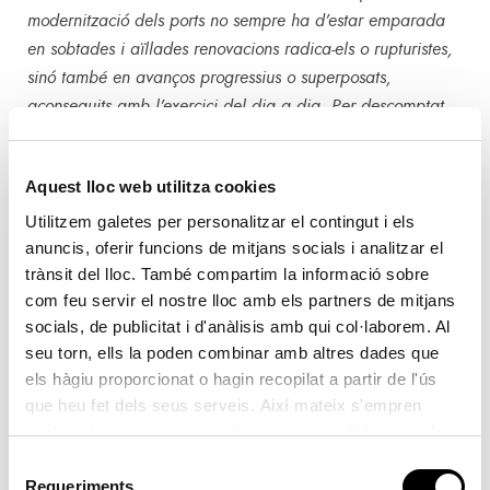
modernització dels ports no sempre ha d’estar emparada
en sobtades i aïllades renovacions radica-els o rupturistes,
sinó també en avanços progressius o superposats,
aconseguits amb l’exercici del dia a dia. Per descomptat,
això no està renyit amb un salt transformador que porte
implícit un profund avanç. Siga com siga, en el present
Aquest lloc web utilitza cookies
Marc Estratègic la innovació és considerada condició
necessària per a assegurar el futur dels ports, en la mesura
Utilitzem galetes per personalitzar el contingut i els
anuncis, oferir funcions de mitjans socials i analitzar el
en què sense ella no serà possible aconseguir implantar
trànsit del lloc. També compartim la informació sobre
amb èxit qualssevol dels restants criteris d’actuació que ací
com feu servir el nostre lloc amb els partners de mitjans
s’estan exposant”
.
socials, de publicitat i d'anàlisis amb qui col·laborem. Al
Una declaració de principis de Valenciaport fa seua i que
seu torn, ells la poden combinar amb altres dades que
s’ajusta al Manual d’Oslo, on es defineix Innovació com la
els hàgiu proporcionat o hagin recopilat a partir de l'ús
introducció d’un producte (bé o servei) o d’un procés, nou
que heu fet dels seus serveis. Així mateix s'empren
o significativament millorat, o la introducció d’un mètode
cookies tècniques que resulten imprescindibles per al
de comercialització o d’organització nou aplicat a les
correcte funcionament de la pàgina i que són d'obligada
Selecció
pràctiques de negoci, a l’organització del treball o a les
acceptació.
Requeriments