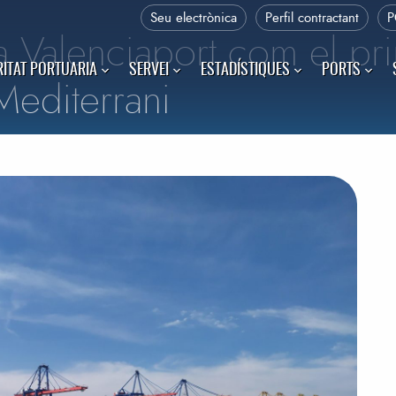
Seu electrònica
Perfil contractant
P
a a Valenciaport com el pr
ITAT PORTUARIA
SERVEI
ESTADÍSTIQUES
PORTS
Mediterrani