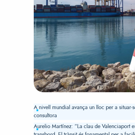
A nivell mundial avança un lloc per a situar-
consultora
Aurelio Martínez: “La clau de Valenciaport 
transbord. El trànsit és fonamental per a facil