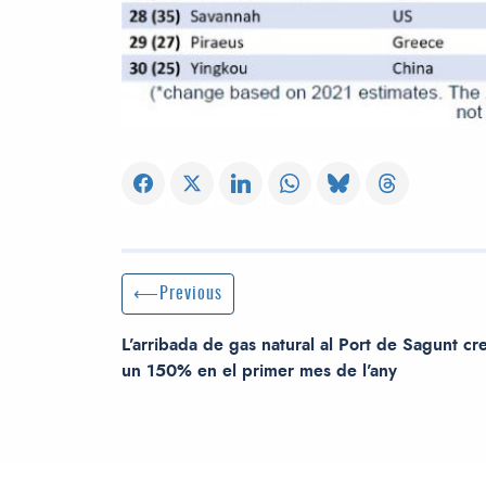
Post navigation
Previous Post
Previous
L’arribada de gas natural al Port de Sagunt cre
un 150% en el primer mes de l’any