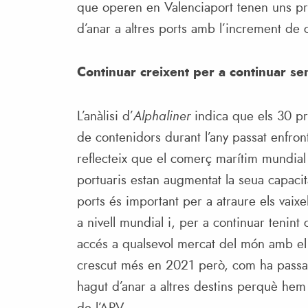
que operen en Valenciaport tenen uns pre
d’anar a altres ports amb l’increment de c
Continuar creixent per a continuar sen
L’anàlisi d’
Alphaliner
indica que els 30 pr
de contenidors durant l’any passat enfr
reflecteix que el comerç marítim mundial c
portuaris estan augmentat la seua capacit
ports és important per a atraure els vai
a nivell mundial i, per a continuar tenin
accés a qualsevol mercat del món amb el 
crescut més en 2021 però, com ha passat e
hagut d’anar a altres destins perquè hem 