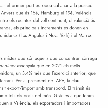
ar el primer port europeu cal anar a la posició
 Anvers que és 15é, Hamburg el 19é, València
tre els recintes del vell continent, el valencià és
 banda, els principals increments es donen en
tunidencs (Los Angeles i Nova York) i el Marroc
rts mixtes que són aquells que concentren càrrega
phaliner
assenyala que en 2021 els molls
nidors, un 3,4% més que l’exercici anterior, que
errani. Per al president de l’APV, la clau
sit export/import amb transbord. El trànsit és
t amb tots els ports del món. Gràcies a que tenim
aquen a València, els exportadors i importadors