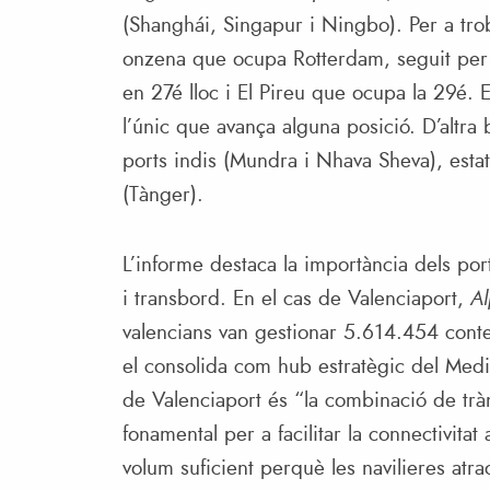
(Shanghái, Singapur i Ningbo). Per a trob
onzena que ocupa Rotterdam, seguit per
en 27é lloc i El Pireu que ocupa la 29é. En
l’únic que avança alguna posició. D’altra
ports indis (Mundra i Nhava Sheva), esta
(Tànger).
L’informe destaca la importància dels po
i transbord. En el cas de Valenciaport,
Al
valencians van gestionar 5.614.454 conte
el consolida com hub estratègic del Medit
de Valenciaport és “la combinació de tràn
fonamental per a facilitar la connectivita
volum suficient perquè les navilieres atr