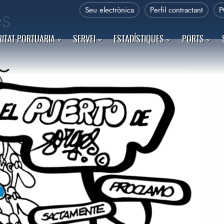
Seu electrònica
Perfil contractant
P
es
ITAT PORTUARIA
SERVEI
ESTADÍSTIQUES
PORTS