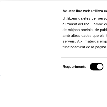
Aquest lloc web utilitza 
CONTACTA'NS
Utilitzem galetes per person
el trànsit del lloc. També 
de mitjans socials, de publ
amb altres dades que els hà
Autoritat Portuària de València
serveis. Així mateix s'emp
funcionament de la pàgina 
Centre de Control d'Emergències
Selecció
Requeriments
de
consentiment
Servici d'Atenció (SAC)
*Les converses telefòniques mantingudes amb el Centre de Contro
ser gravades. El tractament és necessari per al compliment d'una mi
públic. Els enregistraments seran suprimits en el termini legalment e