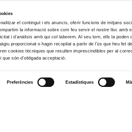
cookies
ALTRES ENLL
alitzar el contingut i els anuncis, oferir funcions de mitjans socia
compartim la informació sobre com feu servir el nostre lloc amb e
Ministerio de Tr
icitat i d'anàlisis amb qui col·laborem. Al seu torn, ells la poden
Puertos del Esta
Derecho de acce
giu proporcionat o hagin recopilat a partir de l'ús que heu fet d
963 939 500
Canal Ético
ren cookies tècniques que resulten imprescindibles per al corre
Canal Externo AI
i que són d'obligada acceptació.
Asociación de Ju
900 859 573*
Preferències
Estadístiques
Mà
963 939 555
L'Autoritat Portuàr
Valenciaport, és l'org
l d'Emergències podran
estatal situats al lla
ssió realitzada en interés
València, Sagunt i G
stablit llevat que es