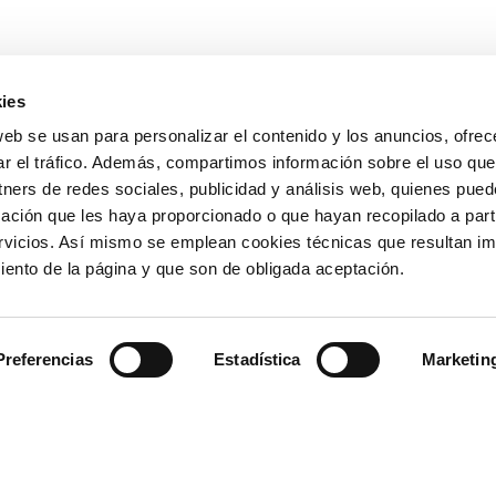
ies
OTROS ENLAC
web se usan para personalizar el contenido y los anuncios, ofrec
ar el tráfico. Además, compartimos información sobre el uso que
Ministerio de Tr
tners de redes sociales, publicidad y análisis web, quienes pue
Puertos del Esta
Derecho de acce
ación que les haya proporcionado o que hayan recopilado a parti
963 939 500
Canal Ético
vicios. Así mismo se emplean cookies técnicas que resultan im
Canal Externo AI
iento de la página y que son de obligada aceptación.
Asociación de Ju
900 859 573*
Preferencias
Estadística
Marketin
963 939 555
La Autoridad Portua
Valenciaport, es el o
rol de Emergencias