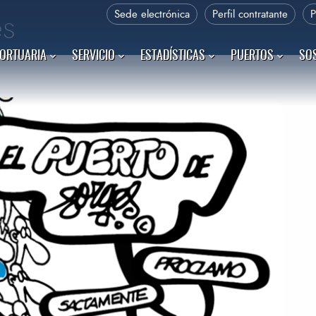
Sede electrónica
Perfil contratante
es
PORTUARIA
SERVICIO
ESTADÍSTICAS
PUERTOS
SOS