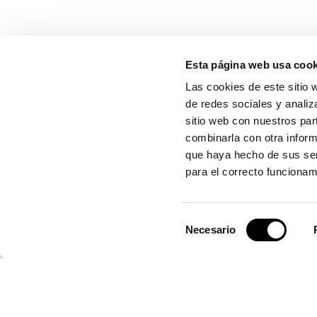
Esta página web usa cook
CONTÁCTANOS
Las cookies de este sitio 
de redes sociales y analiz
sitio web con nuestros par
combinarla con otra inform
Autoridad Portuaria de Valencia
que haya hecho de sus ser
para el correcto funcionam
Centro de Control de Emergencias
Selección
Necesario
de
consentimiento
Servicio de Atención (SAC)
*Las conversaciones telefónicas mantenidas con el Centro de Cont