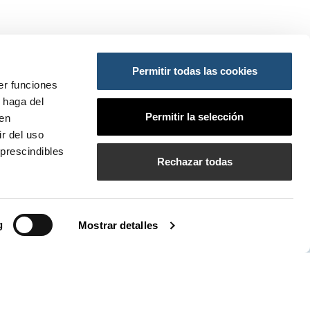
Permitir todas las cookies
ES:
er funciones
 haga del
ansportes y Movilidad Sostenible
Permitir la selección
den
do
so
r del uso
prescindibles
PI
Rechazar todas
bilados de la APV
g
Mostrar detalles
ria de Valencia (APV)
, bajo la denominación comercial de
rganismo público responsable de la gestión ​de tres puertos de