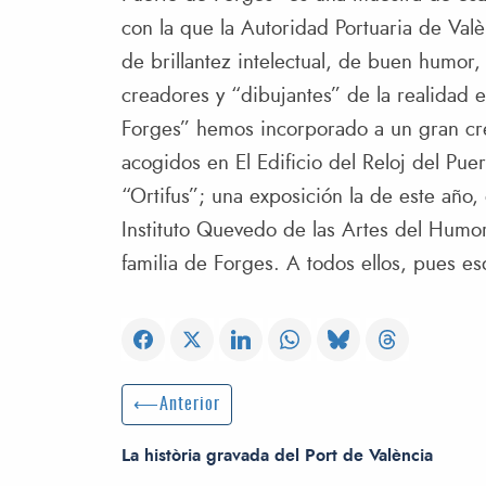
con la que la Autoridad Portuaria de Val
de brillantez intelectual, de buen humor,
creadores y “dibujantes” de la realidad 
Forges” hemos incorporado a un gran cre
acogidos en El Edificio del Reloj del Pu
“Ortifus”; una exposición la de este año,
Instituto Quevedo de las Artes del Humor
familia de Forges. A todos ellos, pues es
Navegación de entradas
Entrada anterior:
Anterior
La història gravada del Port de València