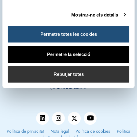
Mostrar-ne els detalls
963 939 555
Servici d'Atenció (SAC)
Permetre totes les cookies
*Les converses telefòniques mantingudes amb el Centre de Control
d'Emergències podran ser gravades. El tractament és necessari per al
Permetre la selecció
compliment d'una missió realitzada en interés públic. Els enregistraments seran
suprimits en el termini legalment establit llevat que es considere necessari
prolongar el termini de conservació a efectes probatoris. Pot exercir els seus
Rebutjar totes
drets d'Accés, Rectificació, Supressió, Limitació del tractament, Portabilitat i
Oposició dirigint la seua petició a l'Autoritat Portuària de València, Moll Túria
s/n. 46024 – València.
Política de privacitat
Nota legal
Política de cookies
Política