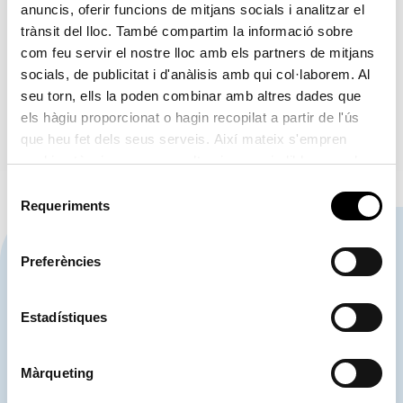
anuncis, oferir funcions de mitjans socials i analitzar el
trànsit del lloc. També compartim la informació sobre
com feu servir el nostre lloc amb els partners de mitjans
VISITES VIRTUALS
socials, de publicitat i d'anàlisis amb qui col·laborem. Al
Port de València
seu torn, ells la poden combinar amb altres dades que
Port de Sagunt
els hàgiu proporcionat o hagin recopilat a partir de l'ús
Port de Gandia
que heu fet dels seus serveis. Així mateix s'empren
cookies tècniques que resulten imprescindibles per al
correcte funcionament de la pàgina i que són d'obligada
Selecció
acceptació.
Requeriments
de
consentiment
CONTACTA'NS
Preferències
Estadístiques
963 939 500
Autoritat Portuària de València
Màrqueting
900 859 573*
Centre de Control d'Emergències