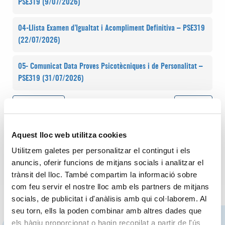
PSE319 (9/07/2026)
04-Llista Examen d’Igualtat i Acompliment Definitiva – PSE319
(22/07/2026)
05- Comunicat Data Proves Psicotècniques i de Personalitat –
PSE319 (31/07/2026)
Post navigation
Previous Post
Next Post
Previous
Next
PSE/317 Tècnic de Medi
PSE 298 Direcció de
Aquest lloc web utilitza cookies
Ambient
Manteniment i Instal·lacions
(Selecció Intraportuària)
Utilitzem galetes per personalitzar el contingut i els
anuncis, oferir funcions de mitjans socials i analitzar el
trànsit del lloc. També compartim la informació sobre
com feu servir el nostre lloc amb els partners de mitjans
socials, de publicitat i d'anàlisis amb qui col·laborem. Al
seu torn, ells la poden combinar amb altres dades que
els hàgiu proporcionat o hagin recopilat a partir de l'ús