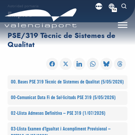
Autoridad portuaria
VA
Empleo
PSE/319 Tècnic de Sistemes de
Qualitat
00. Bases PSE 319 Tècnic de Sistemes de Qualitat (5/05/2026)
00-Comunicat Data Fi de Sol·licituds PSE 319 (5/05/2026)
02-Llista Admesos Definitiva – PSE 319 (1/07/2026)
03-Llista Examen d’Igualtat i Acompliment Provisional –