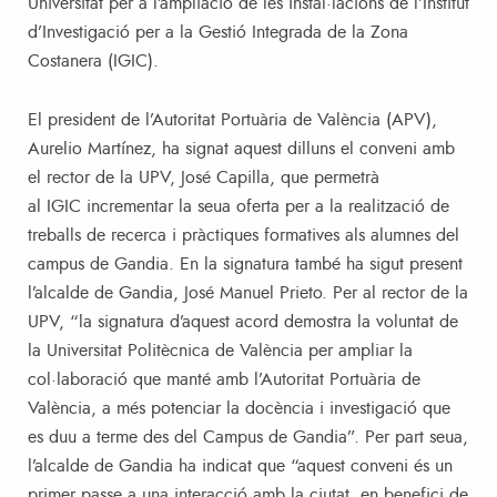
Universitat per a l’ampliació de les instal·lacions de l’Institut
d’Investigació per a la Gestió Integrada de la Zona
Costanera (IGIC).
El president de l’Autoritat Portuària de València (APV),
Aurelio Martínez, ha signat aquest dilluns el conveni amb
el rector de la UPV, José Capilla, que permetrà
al IGIC incrementar la seua oferta per a la realització de
treballs de recerca i pràctiques formatives als alumnes del
campus de Gandia. En la signatura també ha sigut present
l’alcalde de Gandia, José Manuel Prieto. Per al rector de la
UPV, “la signatura d’aquest acord demostra la voluntat de
la Universitat Politècnica de València per ampliar la
col·laboració que manté amb l’Autoritat Portuària de
València, a més potenciar la docència i investigació que
es duu a terme des del Campus de Gandia”. Per part seua,
l’alcalde de Gandia ha indicat que “aquest conveni és un
primer passe a una interacció amb la ciutat, en benefici de