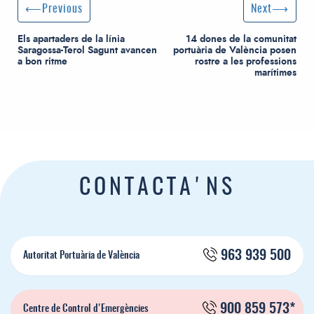
Post navigation
Previous Post
Next Post
Previous
Next
Els apartaders de la línia
14 dones de la comunitat
Saragossa-Terol Sagunt avancen
portuària de València posen
a bon ritme
rostre a les professions
marítimes
CONTACTA'NS
963 939 500
Autoritat Portuària de València
900 859 573*
Centre de Control d'Emergències