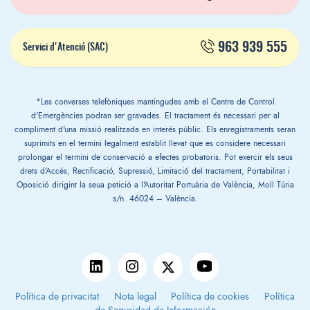
963 939 555
Servici d'Atenció (SAC)
*Les converses telefòniques mantingudes amb el Centre de Control
d'Emergències podran ser gravades. El tractament és necessari per al
compliment d'una missió realitzada en interés públic. Els enregistraments seran
suprimits en el termini legalment establit llevat que es considere necessari
prolongar el termini de conservació a efectes probatoris. Pot exercir els seus
drets d'Accés, Rectificació, Supressió, Limitació del tractament, Portabilitat i
Oposició dirigint la seua petició a l'Autoritat Portuària de València, Moll Túria
s/n. 46024 – València.
Política de privacitat
Nota legal
Política de cookies
Política