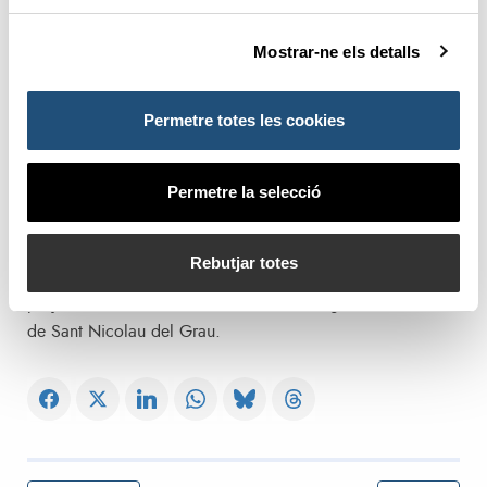
Gandia que posarà en valor aquesta zona del port. Totes
les propostes presenten una passarel·la pública i per als
Mostrar-ne els detalls
vianants que permeta la connexió entre els dos costats del
port integrant l’entorn de l’església de Sant Nicolau.
Permetre totes les cookies
L’APV té assignats dos milions d’euros per a desenvolupar
aquesta acció que convertiran a aquesta zona en un espai
d’oportunitats i de generació d’economia que
Permetre la selecció
contribuïsquen a generar un entorn amable i confortable
per als veïns de la localitat En aquest sentit, l’APV i
Rebutjar totes
l’ajuntament també van signar un conveni amb motiu del
projecte d’urbanització de l’entorn de l’església
de Sant Nicolau del Grau.