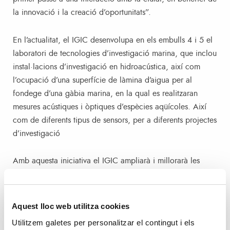
la innovació i la creació d’oportunitats”.
En l’actualitat, el IGIC desenvolupa en els embulls 4 i 5 el
laboratori de tecnologies d’investigació marina, que inclou
instal·lacions d’investigació en hidroacústica, així com
l’ocupació d’una superfície de làmina d’aigua per al
fondege d’una gàbia marina, en la qual es realitzaran
mesures acústiques i òptiques d’espècies aqüícoles. Així
com de diferents tipus de sensors, per a diferents projectes
d’investigació
Amb aquesta iniciativa el IGIC ampliarà i millorarà les
instal·lacions que actualment ocupen en els Tinglados
Fruiters 4 i 5, ocupant també el 6, 7 i 8. Aquestes
instal·lacions que ocuparà la UPV constituiran la seu de la
Aquest lloc web utilitza cookies
Unitat Mixta d’Investigació en Tecnologia per a Estudis
Utilitzem galetes per personalitzar el contingut i els
Marins entre l’Institut Espanyol d’Oceanografia i la UPV.