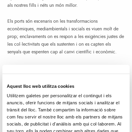
als nostres fills i néts un món millor.
Els ports són escenaris on les transformacions
econòmiques, mediambientals i socials es viuen molt de
prop; enclavaments on es respon a les exigències justes de
les col·lectivitats que els sustenten i on es capten els
senyals que espenten cap al canvi científic i econòmic.
“El Port de Forges” és “El Port de València”, el de
“Gandia” i el de “Sagunt”. “El Port de Forges” és una
mostra d’aquestes senyals de transformació del nostre
Aquest lloc web utilitza cookies
entorn amb la qual l’Autoritat Portuària de València ha
Utilitzem galetes per personalitzar el contingut i els
volgut repassar 50 anys de creativitat, de brillantor
anuncis, oferir funcions de mitjans socials i analitzar el
intel·lectual, de bon humor, de sàtira i de tendresa d’un
trànsit del lloc. També compartim la informació sobre
dels grans creadors i “dibuixants” de la realitat espanyola,
com feu servir el nostre lloc amb els partners de mitjans
des dels anys 70.
socials, de publicitat i d'anàlisis amb qui col·laborem. Al
seu torn, ells la poden combinar amb altres dades que