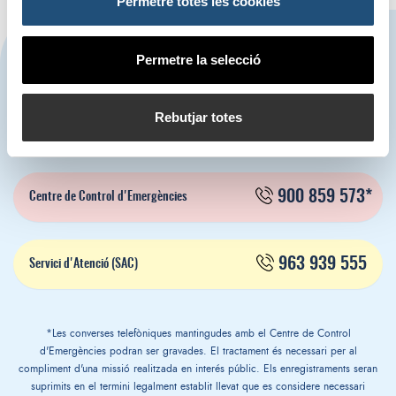
Permetre totes les cookies
CONTACTA'NS
Permetre la selecció
Rebutjar totes
963 939 500
Autoritat Portuària de València
900 859 573*
Centre de Control d'Emergències
963 939 555
Servici d'Atenció (SAC)
*Les converses telefòniques mantingudes amb el Centre de Control
d'Emergències podran ser gravades. El tractament és necessari per al
compliment d'una missió realitzada en interés públic. Els enregistraments seran
suprimits en el termini legalment establit llevat que es considere necessari