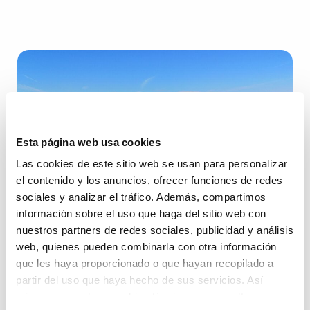
Esta página web usa cookies
Las cookies de este sitio web se usan para personalizar
el contenido y los anuncios, ofrecer funciones de redes
sociales y analizar el tráfico. Además, compartimos
información sobre el uso que haga del sitio web con
Valenciaport se sitúa en 2022 a la
nuestros partners de redes sociales, publicidad y análisis
cabeza de los puertos de España en el
web, quienes pueden combinarla con otra información
tráfico de vehículos
que les haya proporcionado o que hayan recopilado a
partir del uso que haya hecho de sus servicios. Así
Publicado el
20 marzo, 2023
mismo se emplean cookies técnicas que resultan