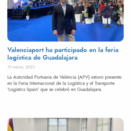
Valenciaport ha participado en la feria
logística de Guadalajara
Publicado el
15 marzo, 2023
La Autoridad Portuaria de València (APV) estuvo presente
en la Feria Internacional de la Logística y el Transporte
‘Logistics Spain’ que se celebró en Guadalajara.