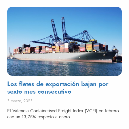
Los fletes de exportación bajan por
sexto mes consecutivo
Publicado el
3 marzo, 2023
El Valencia Containerised Freight Index (VCFI) en febrero
cae un 13,75% respecto a enero