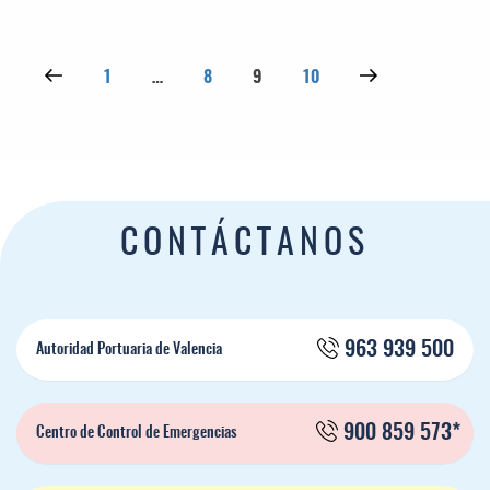
Paginación de entradas
Página anterior
Página
Página
Página
Página
Siguiente página
1
…
8
9
10
CONTÁCTANOS
963 939 500
Autoridad Portuaria de Valencia
900 859 573*
Centro de Control de Emergencias