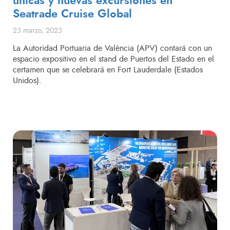
únicas y nuevas excursiones en
Seatrade Cruise Global
Publicado el
23 marzo, 2023
La Autoridad Portuaria de València (APV) contará con un
espacio expositivo en el stand de Puertos del Estado en el
certamen que se celebrará en Fort Lauderdale (Estados
Unidos).