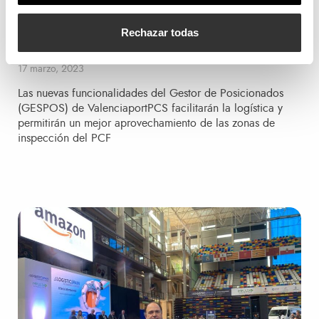
herramienta para optimizar los espacios
disponibles en el Puesto de Control
Rechazar todas
Fronterizo (PCF)
Publicado el
17 marzo, 2023
Las nuevas funcionalidades del Gestor de Posicionados
(GESPOS) de ValenciaportPCS facilitarán la logística y
permitirán un mejor aprovechamiento de las zonas de
inspección del PCF