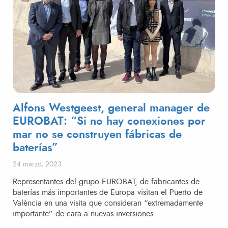
Alfons Westgeest, general manager de
EUROBAT: “Si no hay conexiones por
mar no se construyen fábricas de
baterías”
Publicado el
24 marzo, 2023
Representantes del grupo EUROBAT, de fabricantes de
baterías más importantes de Europa visitan el Puerto de
València en una visita que consideran “extremadamente
importante” de cara a nuevas inversiones.