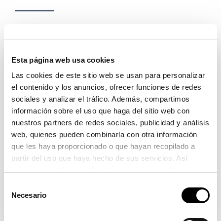
COMPARTIR:
Esta página web usa cookies
Las cookies de este sitio web se usan para personalizar
el contenido y los anuncios, ofrecer funciones de redes
sociales y analizar el tráfico. Además, compartimos
información sobre el uso que haga del sitio web con
nuestros partners de redes sociales, publicidad y análisis
MÁS INFORMACIÓN
web, quienes pueden combinarla con otra información
Plan de Igualdad de Autoridad Portuaria de Valencia (2022-
que les haya proporcionado o que hayan recopilado a
2026)
partir del uso que haya hecho de sus servicios. Así
mismo se emplean cookies técnicas que resultan
¿Cómo registro la documentación?
imprescindibles para el correcto funcionamiento de la
Selección
página y que son de obligada aceptación.
Necesario
de
consentimiento