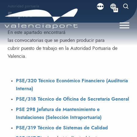
Autoridad portuaria
ES
Empleo
En este apartado encontrará
las convocatorias que se pueden producir para
cubrir puesto de trabajo en la Autoridad Portuaria de
Valencia.​​​​​​​
PSE/320 Técnico Económico Financiero (Auditoría
Interna)
PSE/318 Técnico de Oficina de Secretaría General
PSE 298 Jefatura de Mantenimiento e
Instalaciones (Selección Intraportuaria)
PSE/319 Técnico de Sistemas de Calidad