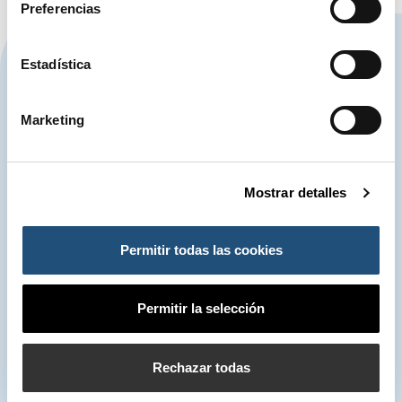
Preferencias
CONTÁCTANOS
Estadística
Marketing
963 939 500
Autoridad Portuaria de Valencia
Mostrar detalles
900 859 573*
Centro de Control de Emergencias
Permitir todas las cookies
963 939 555
Servicio de Atención (SAC)
Permitir la selección
*Las conversaciones telefónicas mantenidas con el Centro de Control de
Emergencias podrán ser grabadas. El tratamiento es necesario para el
Rechazar todas
cumplimiento de una misión realizada en interés público. Las grabaciones serán
suprimidas en el plazo legalmente establecido salvo que se considere necesario