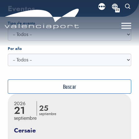
Eventos
ES
Tipo de evento
Por año
2026
25
21
septiembre
septiembre
Cersaie