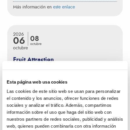
Más información en
este enlace
2026
08
06
octubre
octubre
Fruit Attraction
Madrid - España
Ciudad/Pais:
Feria
Tipo de evento:
Esta página web usa cookies
Más información en
este enlace
Las cookies de este sitio web se usan para personalizar
el contenido y los anuncios, ofrecer funciones de redes
sociales y analizar el tráfico. Además, compartimos
información sobre el uso que haga del sitio web con
2026
nuestros partners de redes sociales, publicidad y análisis
10
05
web, quienes pueden combinarla con otra información
noviembre
noviembre