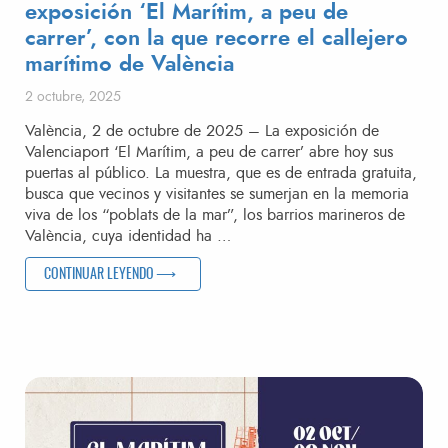
exposición ‘El Marítim, a peu de
carrer’, con la que recorre el callejero
marítimo de València
Publicado el
2 octubre, 2025
València, 2 de octubre de 2025 – La exposición de
Valenciaport ‘El Marítim, a peu de carrer’ abre hoy sus
puertas al público. La muestra, que es de entrada gratuita,
busca que vecinos y visitantes se sumerjan en la memoria
viva de los “poblats de la mar”, los barrios marineros de
València, cuya identidad ha …
«VALENCIAPORT ABRE AL PÚBLICO LA EXPOSICIÓN ‘EL MA
CONTINUAR LEYENDO