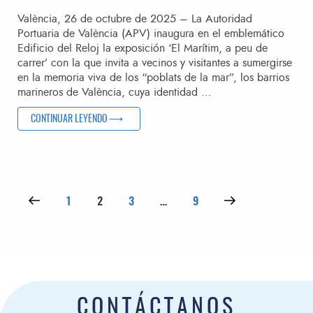
València, 26 de octubre de 2025 – La Autoridad
Portuaria de València (APV) inaugura en el emblemático
Edificio del Reloj la exposición ‘El Marítim, a peu de
carrer’ con la que invita a vecinos y visitantes a sumergirse
en la memoria viva de los “poblats de la mar”, los barrios
marineros de València, cuya identidad …
«EL PUERTO MUESTRA SU ARRAIGO CON VALÈNCIA Y SUS 
CONTINUAR LEYENDO
Paginación de entradas
Página anterior
Página
Página
Página
Página
Siguiente página
1
2
3
…
9
CONTÁCTANOS