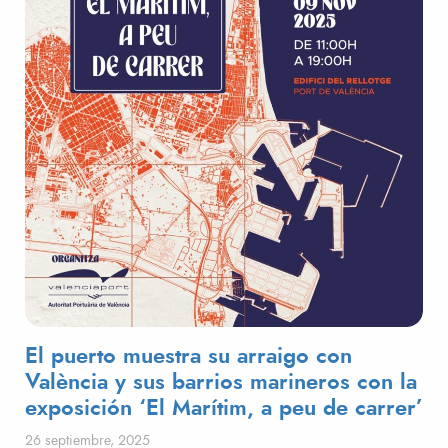
El puerto muestra su arraigo con
València y sus barrios marineros con la
exposición ‘El Marítim, a peu de carrer’
Publicado el
26 septiembre, 2025