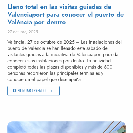
Lleno total en las visitas guiadas de
Valenciaport para conocer el puerto de
València por dentro
Publicado el
27 octubre, 2025
València, 27 de octubre de 2025 – Las instalaciones del
puerto de València se han llenado este sábado de
visitantes gracias a la iniciativa de Valenciaport para dar
conocer estas instalaciones por dentro. La actividad
completó todas las plazas disponibles y más de 600
personas recorrieron las principales terminales y
conocieron el papel que desempeña …
«LLENO TOTAL EN LAS VISITAS GUIADAS DE VALENCIAP
CONTINUAR LEYENDO