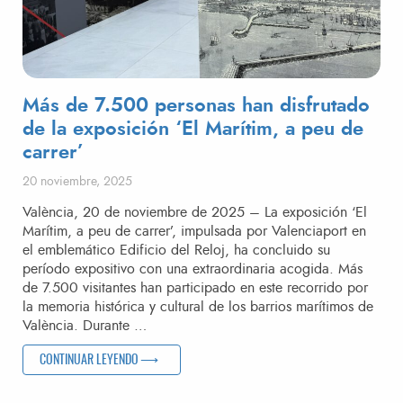
Más de 7.500 personas han disfrutado
de la exposición ‘El Marítim, a peu de
carrer’
Publicado el
20 noviembre, 2025
València, 20 de noviembre de 2025 – La exposición ‘El
Marítim, a peu de carrer’, impulsada por Valenciaport en
el emblemático Edificio del Reloj, ha concluido su
período expositivo con una extraordinaria acogida. Más
de 7.500 visitantes han participado en este recorrido por
la memoria histórica y cultural de los barrios marítimos de
València. Durante …
«MÁS DE 7.500 PERSONAS HAN DISFRUTADO DE LA EXPOSI
CONTINUAR LEYENDO