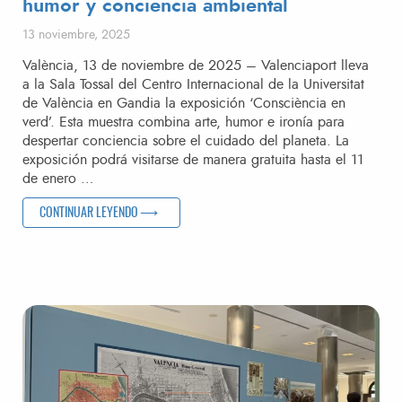
humor y conciencia ambiental
Publicado el
13 noviembre, 2025
València, 13 de noviembre de 2025 – Valenciaport lleva
a la Sala Tossal del Centro Internacional de la Universitat
de València en Gandia la exposición ‘Consciència en
verd’. Esta muestra combina arte, humor e ironía para
despertar conciencia sobre el cuidado del planeta. La
exposición podrá visitarse de manera gratuita hasta el 11
de enero …
«GANDIA ACOGE ‘CONSCIÈNCIA EN VERD’, LA EXPOSICI
CONTINUAR LEYENDO