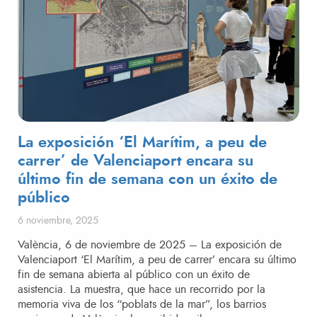
La exposición ‘El Marítim, a peu de
carrer’ de Valenciaport encara su
último fin de semana con un éxito de
público
Publicado el
6 noviembre, 2025
València, 6 de noviembre de 2025 – La exposición de
Valenciaport ‘El Marítim, a peu de carrer’ encara su último
fin de semana abierta al público con un éxito de
asistencia. La muestra, que hace un recorrido por la
memoria viva de los “poblats de la mar”, los barrios