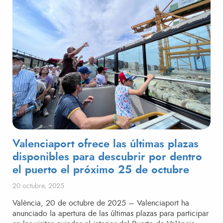
Valenciaport ofrece las últimas plazas
disponibles para descubrir por dentro
el puerto el próximo 25 de octubre
Publicado el
20 octubre, 2025
València, 20 de octubre de 2025 – Valenciaport ha
anunciado la apertura de las últimas plazas para participar