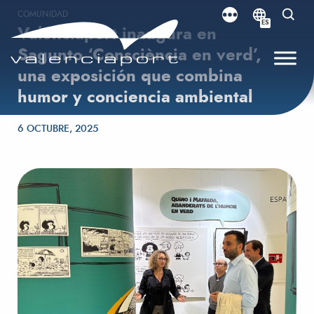
COMUNIDAD
ES
Valenciaport inaugura en
Sagunto ‘Consciència en verd’,
una exposición que combina
humor y conciencia ambiental
Publicado el
6 OCTUBRE, 2025