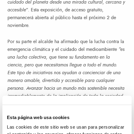
cuidado del planeta desde una mirada cultural, cercana y
accesible
”. Esta exposición, de acceso gratuito,
permanecerá abierta al público hasta el próximo 2 de
noviembre.
Por su parte el alcalde ha afirmado que la lucha contra la
emergencia climática y el cuidado del medioambiente
“es
una lucha colectiva, que tiene su fundamento en la
ciencia, pero que necesitamos llegue a todo el mundo.
Este tipo de iniciativas nos ayudan a concienciar de una
manera amable, divertida y accesible para cualquier
persona. Avanzar hacia un mundo más sostenible necesita
irremediablemente de la implicación de toda la sociedad,
además de la de las instituciones y el sector privado”
, ha
concluido.
Esta página web usa cookies
Las cookies de este sitio web se usan para personalizar
Humor como herramienta de reflexión