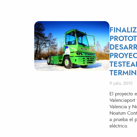
FINALI
PROTOT
DESARR
PROYEC
TESTEA
TERMIN
Publicado el
9 julio, 2015
​El proyecto
Valenciaport 
Valencia y No
Noatum Conta
a prueba el 
eléctrico.