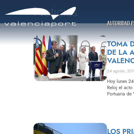
Noticias
AUTORIDAD 
TOMA D
DE LA 
VALENC
Publicado el
24 agosto, 20
​Hoy lunes 24
Reloj el acto
Portuaria de 
LOS PR