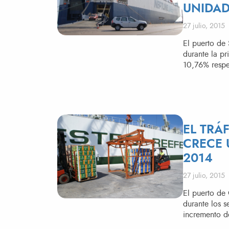
UNIDAD
Publicado el
27 julio, 2015
​El puerto d
durante la p
10,76% respe
EL TRÁ
CRECE 
2014
Publicado el
27 julio, 2015
​El puerto d
durante los s
incremento d