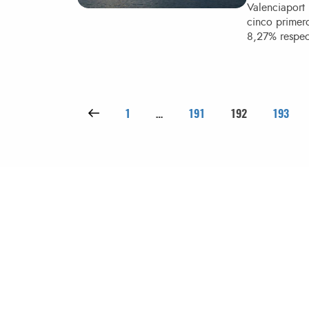
​Valenciaport
cinco primer
8,27% respec
Paginación de entradas
Página anterior
Página
Página
Página
Página
1
…
191
192
193