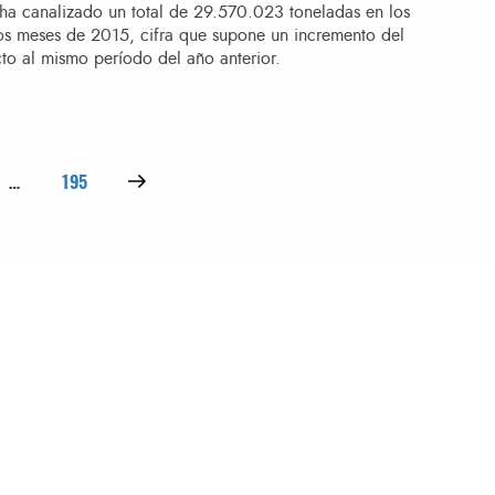
 ha canalizado un total de 29.570.023 toneladas en los
os meses de 2015, cifra que supone un incremento del
to al mismo período del año anterior.
Página
Siguiente página
…
195