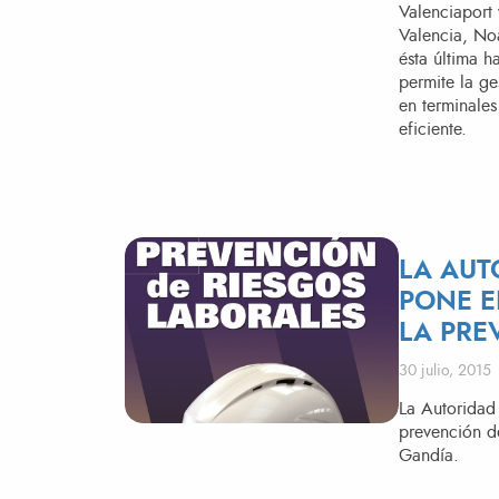
Valenciaport 
Valencia, No
ésta última 
permite la g
en terminales
eficiente.
LA AUT
PONE 
LA PRE
Publicado el
30 julio, 2015
​La Autoridad
prevención de
Gandía.