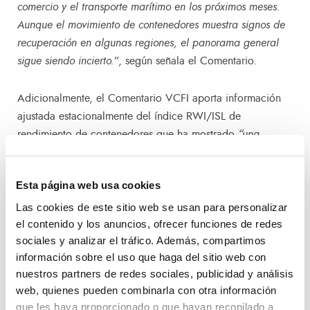
comercio y el transporte marítimo en los próximos meses.
Aunque el movimiento de contenedores muestra signos de
recuperación en algunas regiones, el panorama general
sigue siendo incierto.
”, según señala el Comentario.
Adicionalmente, el Comentario VCFI aporta información
ajustada estacionalmente del índice RWI/ISL de
rendimiento de contenedores que ha mostrado
“una
mejora moderada en el tráfico global, subiendo a 134.4
puntos en septiembre. Los puertos chinos experimentaron
Esta página web usa cookies
un crecimiento ligero, de 146.5 a 149.7 puntos, mientras
que en Europa se observó una recuperación más marcada
Las cookies de este sitio web se usan para personalizar
el contenido y los anuncios, ofrecer funciones de redes
tras la caída en julio.”.
sociales y analizar el tráfico. Además, compartimos
información sobre el uso que haga del sitio web con
La previsión de cara al mes de octubre, con la celebración
nuestros partners de redes sociales, publicidad y análisis
de la Semana Dorada en Asia – que implica el cierre de
web, quienes pueden combinarla con otra información
fábricas y la reducción en los tráficos de contenedores
que les haya proporcionado o que hayan recopilado a