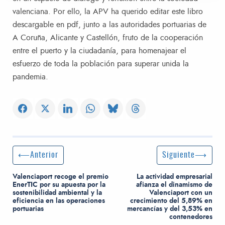
valenciana. Por ello, la APV ha querido editar este libro
descargable en pdf, junto a las autoridades portuarias de
A Coruña, Alicante y Castellón, fruto de la cooperación
entre el puerto y la ciudadanía, para homenajear el
esfuerzo de toda la población para superar unida la
pandemia.
Navegación de entradas
Entrada anterior:
Siguiente entrada
Anterior
Siguiente
Valenciaport recoge el premio
La actividad empresarial
EnerTIC por su apuesta por la
afianza el dinamismo de
sostenibilidad ambiental y la
Valenciaport con un
eficiencia en las operaciones
crecimiento del 5,89% en
portuarias
mercancías y del 3,53% en
contenedores