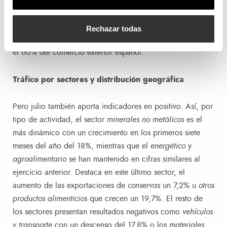
la Autoridad Portuaria son reflejo de cuanto acontece a
las empresas de su hinterland; un ámbito geográfico
Rechazar todas
donde se genera el 50% del PIB español y donde se sitúa
el 60% del comercio exterior español.
Tráfico por sectores y distribución geográfica
Pero julio también aporta indicadores en positivo. Así, por
tipo de actividad, el sector
minerales no metálicos
es el
más dinámico con un crecimiento en los primeros siete
meses del año del 18%, mientras que el
energético
y
agroalimentario
se han mantenido en cifras similares al
ejercicio anterior. Destaca en este último sector, el
aumento de las exportaciones de
conservas
un 7,2% u
otros
productos alimenticios
que crecen un 19,7%. El resto de
los sectores presentan resultados negativos como
vehículos
y transporte
con un descenso del 17,8% o los
materiales