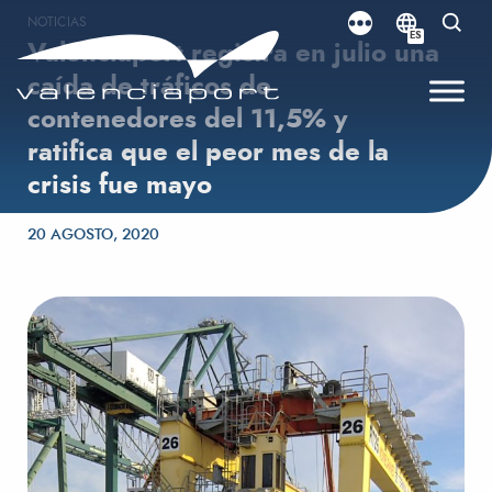
NOTICIAS
ES
Valenciaport registra en julio una
caída de tráficos de
contenedores del 11,5% y
ratifica que el peor mes de la
crisis fue mayo
Publicado el
20 AGOSTO, 2020