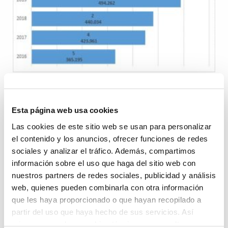
Gráfico 2. Fuente APV
Esta página web usa cookies
Más al detalle, respecto a las exportaciones e
Las cookies de este sitio web se usan para personalizar
importaciones en Valenciaport, julio refleja un descenso
el contenido y los anuncios, ofrecer funciones de redes
del 10,3% en los contenedores llenos cargados
sociales y analizar el tráfico. Además, compartimos
(exportaciones), una disminución del 17,6% en los de
información sobre el uso que haga del sitio web con
nuestros partners de redes sociales, publicidad y análisis
descarga (importaciones), mientras que los de tránsito
web, quienes pueden combinarla con otra información
cayeron un 8,7%. Una tendencia que también se detecta
que les haya proporcionado o que hayan recopilado a
en los TEUs vacíos, que descendieron de media un 13,3%.
partir del uso que haya hecho de sus servicios. Así
mismo se emplean cookies técnicas que resultan