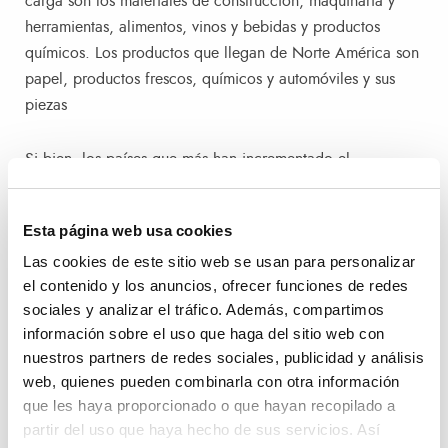
carga son los materiales de construcción, maquinaria y
herramientas, alimentos, vinos y bebidas y productos
químicos. Los productos que llegan de Norte América son
papel, productos frescos, químicos y automóviles y sus
piezas
Si bien, los países que más han incrementado el
porcentaje de intercambio de toneladas de mercancías en
2024 son Arabia Saudí (+59,64%) y Ucrania (+44,02%).
Esta página web usa cookies
Otros países que han reforzado su “visibilidad estadística”
Las cookies de este sitio web se usan para personalizar
son Argelia y Turquía, con aumentos de sus tráficos
el contenido y los anuncios, ofrecer funciones de redes
(toneladas) del +24,88% y del +23,73%. También han
sociales y analizar el tráfico. Además, compartimos
sido relevantes los incrementos con Israel +25,22%.
información sobre el uso que haga del sitio web con
nuestros partners de redes sociales, publicidad y análisis
Balance anual
web, quienes pueden combinarla con otra información
que les haya proporcionado o que hayan recopilado a
El Consejo de Administración de la Autoridad Portuaria de
partir del uso que haya hecho de sus servicios. Así
València ha tenido acceso a este informe donde se explica