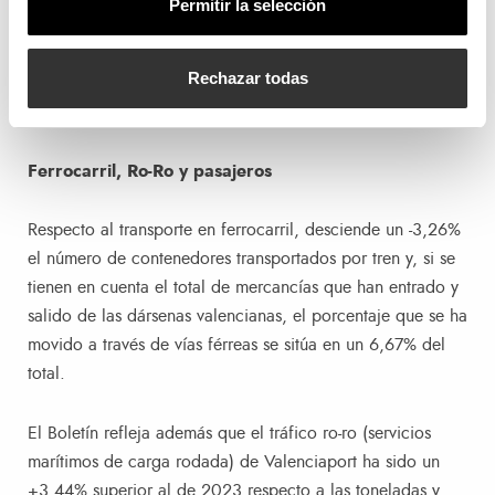
Permitir la selección
su parte, han crecido los tráficos del sector minerales no
metálicos (+33,13%), el de abonos (+4,19), los productos
Rechazar todas
químicos (+9%) y el agroganadero y alimentario
(+2,48%). Ha descendido el sector energético (-40,41%).
Ferrocarril, Ro-Ro y pasajeros
Respecto al transporte en ferrocarril, desciende un -3,26%
el número de contenedores transportados por tren y, si se
tienen en cuenta el total de mercancías que han entrado y
salido de las dársenas valencianas, el porcentaje que se ha
movido a través de vías férreas se sitúa en un 6,67% del
total.
El Boletín refleja además que el tráfico ro-ro (servicios
marítimos de carga rodada) de Valenciaport ha sido un
+3,44% superior al de 2023 respecto a las toneladas y