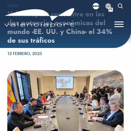
DATOS
ES
Valenciaport concentra en las
dos potencias económicas del
mundo -EE. UU. y China- el 34%
de sus tráficos
Publicado el
12 FEBRERO, 2025