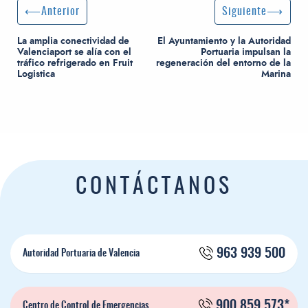
Navegación de entradas
Entrada anterior:
Siguiente entrada
Anterior
Siguiente
La amplia conectividad de
El Ayuntamiento y la Autoridad
Valenciaport se alía con el
Portuaria impulsan la
tráfico refrigerado en Fruit
regeneración del entorno de la
Logistica
Marina
CONTÁCTANOS
963 939 500
Autoridad Portuaria de Valencia
900 859 573*
Centro de Control de Emergencias