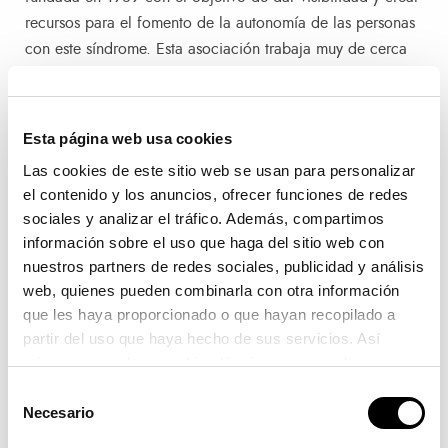
recursos para el fomento de la autonomía de las personas
con este síndrome. Esta asociación trabaja muy de cerca
con las familias y las personas afectadas desde el mismo
momento del diagnóstico y durante todas las etapas de la
vida.
Esta página web usa cookies
Las cookies de este sitio web se usan para personalizar
el contenido y los anuncios, ofrecer funciones de redes
sociales y analizar el tráfico. Además, compartimos
información sobre el uso que haga del sitio web con
nuestros partners de redes sociales, publicidad y análisis
Navegación de entradas
Entrada anterior:
Siguiente entrada
Anterior
Siguiente
web, quienes pueden combinarla con otra información
que les haya proporcionado o que hayan recopilado a
Valenciaport se sitúa en 2022
El embajador de Honduras
partir del uso que haya hecho de sus servicios. Así
a la cabeza de los puertos de
visita el Puerto de València
España en el tráfico de
mismo se emplean cookies técnicas que resultan
vehículos
imprescindibles para el correcto funcionamiento de la
Selección
página y que son de obligada aceptación.
Necesario
de
consentimiento