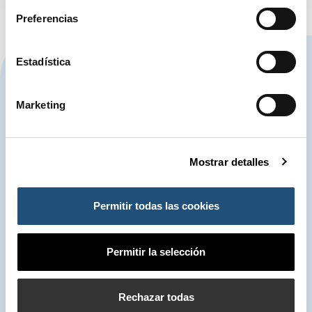
Preferencias
CONTÁCTANOS
Estadística
Marketing
963 939 500
Autoridad Portuaria de Valencia
Mostrar detalles
900 859 573*
Centro de Control de Emergencias
Permitir todas las cookies
963 939 555
Servicio de Atención (SAC)
Permitir la selección
*Las conversaciones telefónicas mantenidas con el Centro de Control de
Rechazar todas
Emergencias podrán ser grabadas. El tratamiento es necesario para el